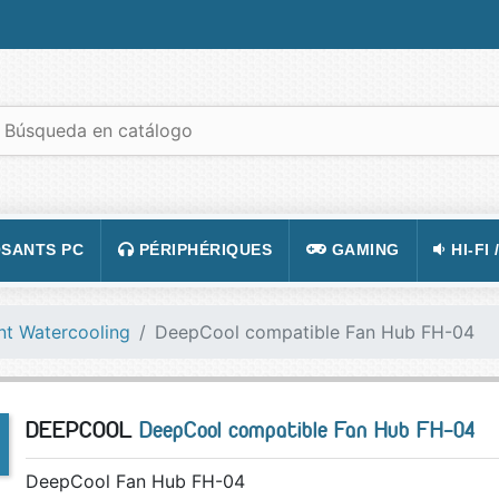
SANTS PC
PÉRIPHÉRIQUES
GAMING
HI-FI 
 PORTABLES
TATION
CLAVIER
CONSOLE
APPA
nt Watercooling
DeepCool compatible Fan Hub FH-04
R PC
CASQUE
JEUX VIDÉOS
CAMÉ
 GRAPHIQUE
SOURIS
ACCESSOIRE DE JEUX
TÉLÉ
DEEPCOOL
DeepCool compatible Fan Hub FH-04
 MÈRE
TAPIS DE SOURIS
FIGURINES JEU
VIDÉ
 SON
ÉCRAN
LUNETTES POUR JO
TÉLÉ
DeepCool Fan Hub FH-04