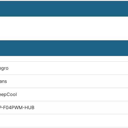
egro
ans
eepCool
P-F04PWM-HUB