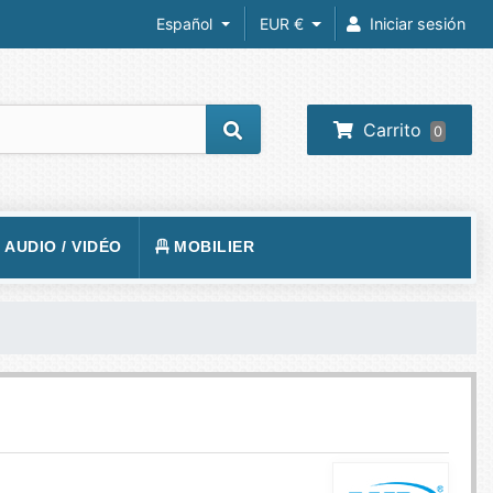
Español
EUR €
Iniciar sesión
Carrito
0
/ AUDIO / VIDÉO
MOBILIER
REIL PHOTO
TAPIS DE SOL
RA IP
SIÈGE
 VIDÉOS
VISION
BUREAUX
O-PROJECTEUR
UEURS
PHONE