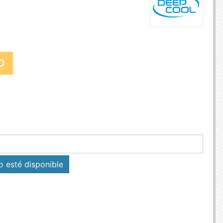
E TV ET ACQUISITION VIDÉO
ES / PROTECTION TÉLÉPHONE
R
SSOIRES TABLETTES / SMARTPHONES
SSOIRES TÉLÉPHONIE
O
TS CONNECTÉS
 esté disponible