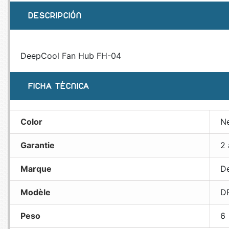
DESCRIPCIÓN
DeepCool Fan Hub FH-04
FICHA TÉCNICA
Color
N
Garantie
2 
Marque
D
Modèle
D
Peso
6