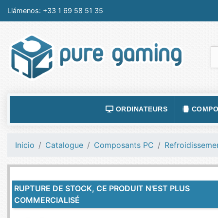
Llámenos:
+33 1 69 58 51 35
ORDINATEURS
COMPO
ACCESSOIRES ORDINATEURS
ALIMEN
Inicio
Catalogue
Composants PC
Refroidisseme
ORDINATEUR PORTABLE
BOÎTIE
ORDINATEURS FIXES
CARTE
RUPTURE DE STOCK, CE PRODUIT N'EST PLUS
LOGICIELS
CARTE
COMMERCIALISÉ
TABLETTES
CARTE