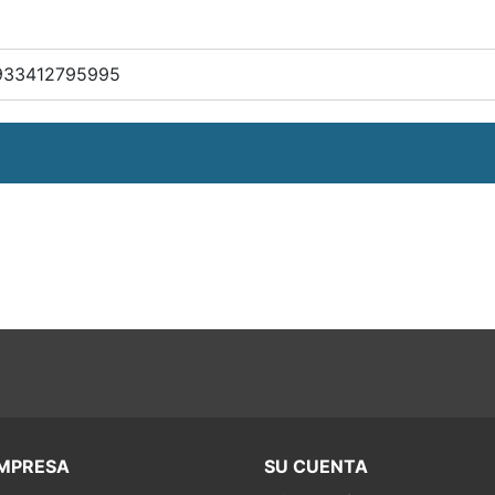
933412795995
MPRESA
SU CUENTA