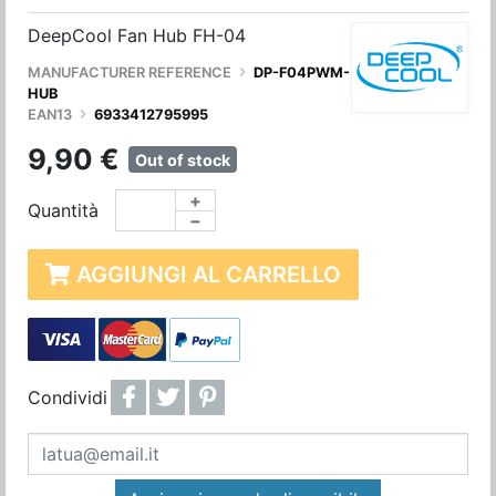
DeepCool Fan Hub FH-04
MANUFACTURER REFERENCE
DP-F04PWM-
HUB
EAN13
6933412795995
9,90 €
Out of stock
+
Quantità
−
AGGIUNGI AL CARRELLO
Condividi