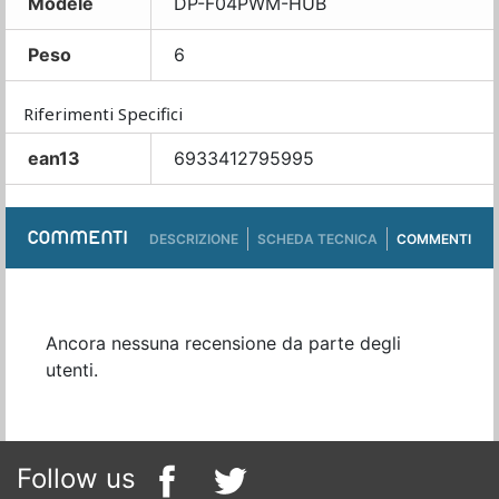
Modèle
DP-F04PWM-HUB
Peso
6
Riferimenti Specifici
ean13
6933412795995
COMMENTI
DESCRIZIONE
SCHEDA TECNICA
COMMENTI
Ancora nessuna recensione da parte degli
utenti.
Follow us