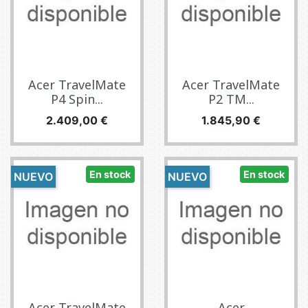
Acer TravelMate
Acer TravelMate
P4 Spin...
P2 TM...
Precio
Precio
2.409,00 €
1.845,90 €
En stock
En stock
NUEVO
NUEVO
Acer TravelMate
Acer