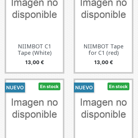
NIIMBOT C1
NIIMBOT Tape
Tape (White)
for C1 (red)
Precio
Precio
13,00 €
13,00 €
En stock
En stock
NUEVO
NUEVO