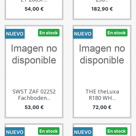
Precio
Precio
54,00 €
182,90 €
En stock
En stock
NUEVO
NUEVO
SWST ZAF 02252
THE theLuxa
Fachboden...
R180 WH...
Precio
Precio
53,00 €
72,00 €
En stock
En stock
NUEVO
NUEVO