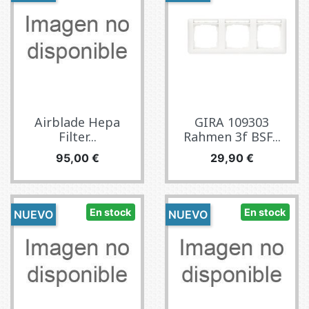
Airblade Hepa
GIRA 109303
Filter...
Rahmen 3f BSF...
Precio
Precio
95,00 €
29,90 €
En stock
En stock
NUEVO
NUEVO