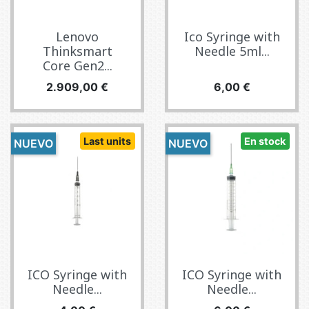
Lenovo
Ico Syringe with
Thinksmart
Needle 5ml...
Core Gen2...
Precio
Precio
2.909,00 €
6,00 €
Last units
En stock
NUEVO
NUEVO
ICO Syringe with
ICO Syringe with
Needle...
Needle...