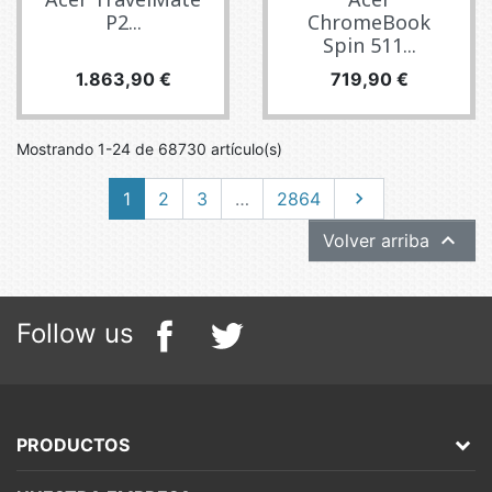
P2...
ChromeBook
Spin 511...
Precio
Precio
1.863,90 €
719,90 €
Mostrando 1-24 de 68730 artículo(s)
Siguiente
1
2
3
…
2864


Volver arriba
Follow us
PRODUCTOS