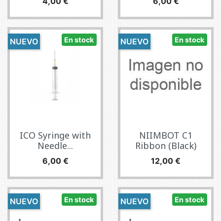
Precio
Precio
4,00 €
6,00 €
En stock
En stock
NUEVO
NUEVO
ICO Syringe with
NIIMBOT C1
Needle...
Ribbon (Black)
Precio
Precio
6,00 €
12,00 €
En stock
En stock
NUEVO
NUEVO