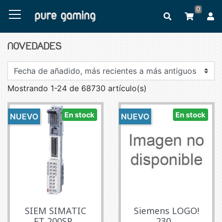
0
NOVEDADES
Mostrando 1-24 de 68730 artículo(s)
En stock
En stock
NUEVO
NUEVO
SIEM SIMATIC
Siemens LOGO!
ET 200SP...
230...