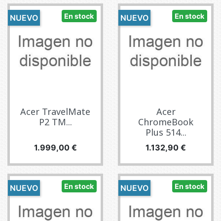
En stock
En stock
NUEVO
NUEVO
Acer TravelMate
Acer
P2 TM...
ChromeBook
Plus 514...
Precio
Precio
1.999,00 €
1.132,90 €
En stock
En stock
NUEVO
NUEVO