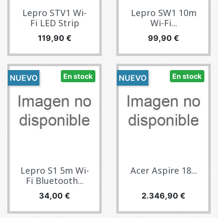
Lepro STV1 Wi-
Lepro SW1 10m
Fi LED Strip
Wi-Fi...
Precio
Precio
119,90 €
99,90 €
En stock
En stock
NUEVO
NUEVO
Lepro S1 5m Wi-
Acer Aspire 18...
Fi Bluetooth...
Precio
Precio
34,00 €
2.346,90 €