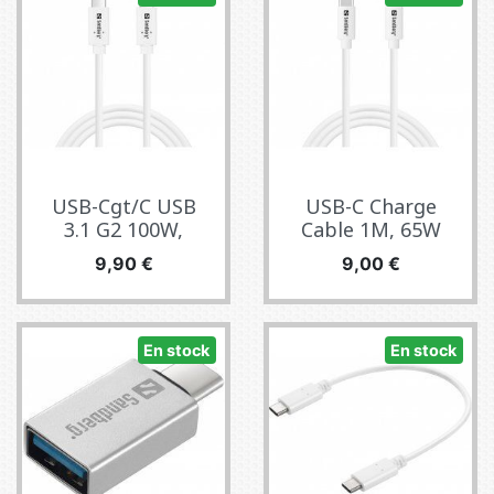
USB-Cgt/C USB
USB-C Charge
3.1 G2 100W,
Cable 1M, 65W
Precio
Precio
9,90 €
9,00 €
En stock
En stock