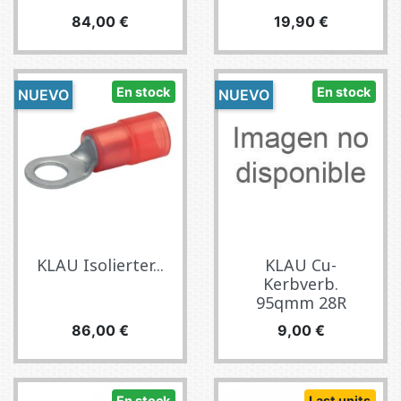
Precio
Precio
84,00 €
19,90 €
En stock
En stock
NUEVO
NUEVO
KLAU Isolierter...
KLAU Cu-
Kerbverb.
95qmm 28R
Precio
Precio
86,00 €
9,00 €
En stock
Last units