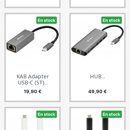
En stock
En stock
KAB Adapter
HUB...
USB-C (ST)...
Precio
Precio
19,90 €
49,90 €
En stock
En stock