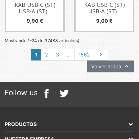
KAB USB-C (ST)
KAB USB-C (ST)
USB-A (ST)...
USB-A (ST)...
Precio
Precio
9,90 €
9,00 €
Mostrando 1-24 de 37488 artículo(s)
Siguiente
1
2
3
…
1562


Volver arriba
Follow us
PRODUCTOS
NUESTRA EMPRESA