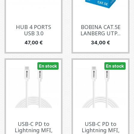
HUB 4 PORTS
BOBINA CAT.5E
USB 3.0
LANBERG UTP...
Precio
Precio
47,00 €
34,00 €
En stock
En stock
USB-C PD to
USB-C PD to
Lightning MFI,
Lightning MFI,