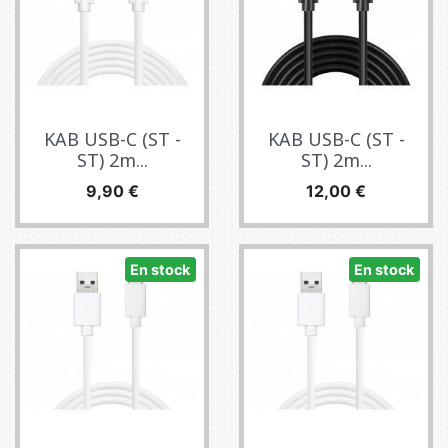
KAB USB-C (ST -
KAB USB-C (ST -
ST) 2m...
ST) 2m...
Precio
Precio
9,90 €
12,00 €
En stock
En stock