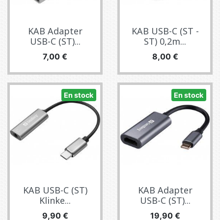
KAB Adapter
KAB USB-C (ST -
USB-C (ST)...
ST) 0,2m...
Precio
Precio
7,00 €
8,00 €
En stock
En stock
KAB USB-C (ST)
KAB Adapter
Klinke...
USB-C (ST)...
Precio
Precio
9,90 €
19,90 €