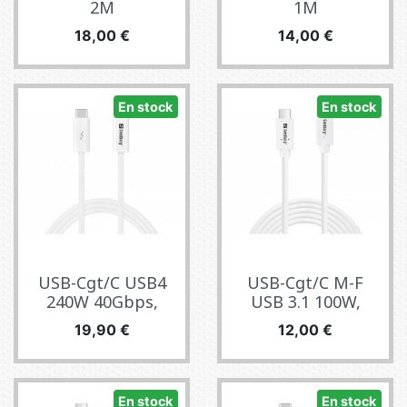
2M
1M
Precio
Precio
18,00 €
14,00 €
En stock
En stock
USB-Cgt/C USB4
USB-Cgt/C M-F
240W 40Gbps,
USB 3.1 100W,
Precio
Precio
19,90 €
12,00 €
En stock
En stock