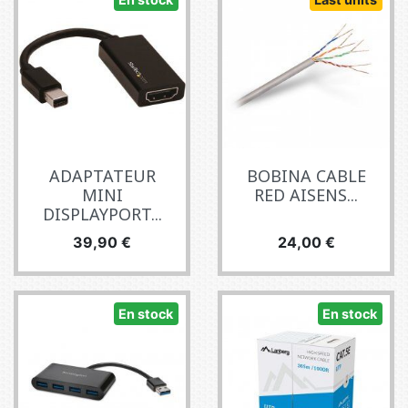
ADAPTATEUR
BOBINA CABLE
MINI
RED AISENS...
DISPLAYPORT...
Precio
Precio
39,90 €
24,00 €
En stock
En stock