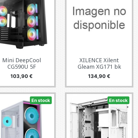
Mini DeepCool
XILENCE Xilent
CG590U 5F
Gleam XG171 bk
Precio
Precio
103,90 €
134,90 €
En stock
En stock