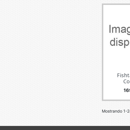
Fish
Co
Pr
16
Mostrando 1-24