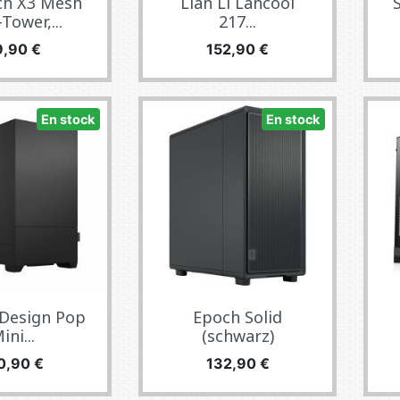
h X3 Mesh
Lian Li Lancool
Tower,...
217...
ecio
Precio
9,90 €
152,90 €
En stock
En stock
 Design Pop
Epoch Solid
ini...
(schwarz)
ecio
Precio
0,90 €
132,90 €