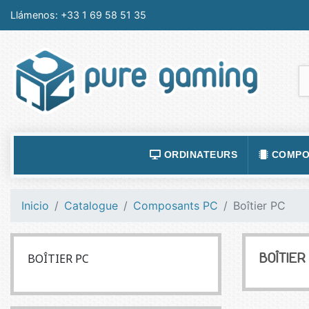
Llámenos:
+33 1 69 58 51 35
ORDINATEURS
COMPO
ACCESSOIRES ORDINATEURS
ALIMEN
Inicio
Catalogue
Composants PC
Boîtier PC
ORDINATEUR PORTABLE
BOÎTIE
ORDINATEURS FIXES
CARTE
BOÎTIER PC
BOÎTIER
LOGICIELS
CARTE
TABLETTES
CARTE