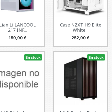
Lian Li LANCOOL
Case NZXT H9 Elite
217 INF...
White...
Precio
Precio
159,90 €
252,90 €
En stock
En stock