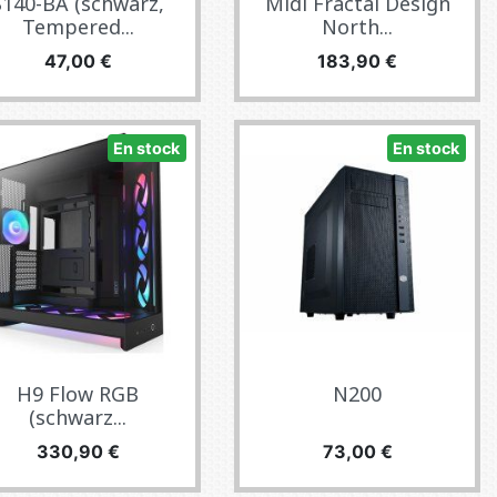
S140-BA (schwarz,
Midi Fractal Design
Tempered...
North...
Precio
Precio
47,00 €
183,90 €
En stock
En stock
H9 Flow RGB
N200
(schwarz...
Precio
Precio
330,90 €
73,00 €