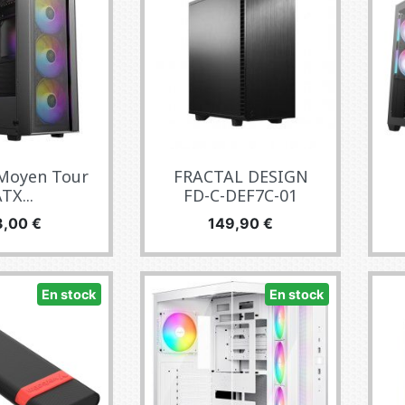
 Moyen Tour
FRACTAL DESIGN
TX...
FD-C-DEF7C-01
ecio
Precio
3,00 €
149,90 €
En stock
En stock