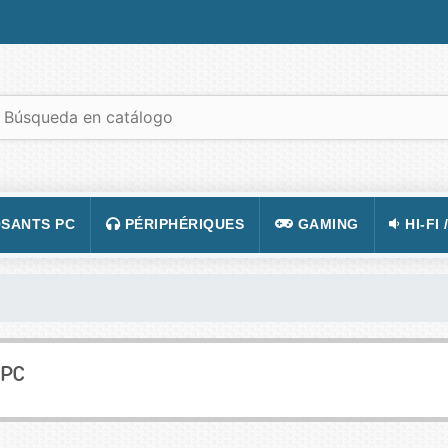
SANTS PC
PÉRIPHÉRIQUES
GAMING
HI-FI 
 PORTABLES
TATION
CLAVIER
CONSOLE
APPA
R PC
CASQUE
JEUX VIDÉOS
CAMÉ
 GRAPHIQUE
SOURIS
ACCESSOIRE DE JEUX
TÉLÉ
 PC
 MÈRE
TAPIS DE SOURIS
FIGURINES JEU
VIDÉ
 SON
ÉCRAN
LUNETTES POUR JO
TÉLÉ