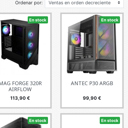
Ordenar por:
E TV ET ACQUISITION VIDÉO
ES / PROTECTION TÉLÉPHONE
En stock
En stock
R
SSOIRES TABLETTES / SMARTPHONES
SSOIRES TÉLÉPHONIE
TS CONNECTÉS
MAG FORGE 320R
ANTEC P30 ARGB
AIRFLOW
Precio
Precio
113,90 €
99,90 €
En stock
En stock