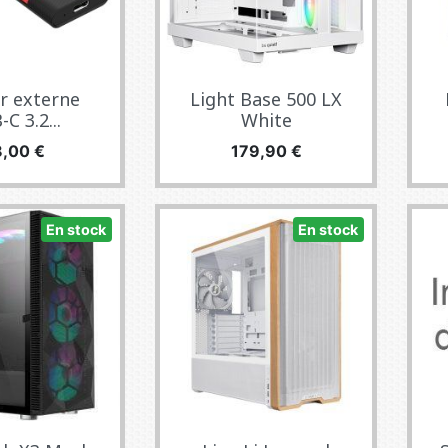
er externe
Light Base 500 LX
C 3.2...
White
ecio
Precio
8,00 €
179,90 €
En stock
En stock