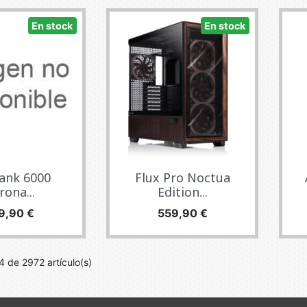
En stock
En stock
tank 6000
Flux Pro Noctua
rona...
Edition...
ecio
Precio
9,90 €
559,90 €
 de 2972 artículo(s)