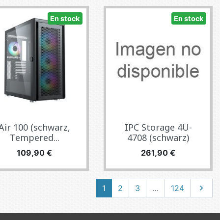
En stock
En stock
Air 100 (schwarz,
IPC Storage 4U-
Tempered...
4708 (schwarz)
Precio
Precio
109,90 €
261,90 €
Siguie
1
2
3
…
124
