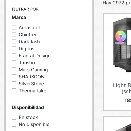
Hay 2972 pr
SERVEURS
CONNE
FILTRAR POR
BAGAGERIE
CUSTO
Marca
DISQUE
AeroCool
MÉMOIR
Chieftec
Darkflash
PROCE
Digitus
REFRO
Fractal Design
Jonsbo
Mars Gaming
SHARKOON
SilverStone
Light 
Thermaltake
(sch
Pr
18
Disponibilidad
En stock
No disponible