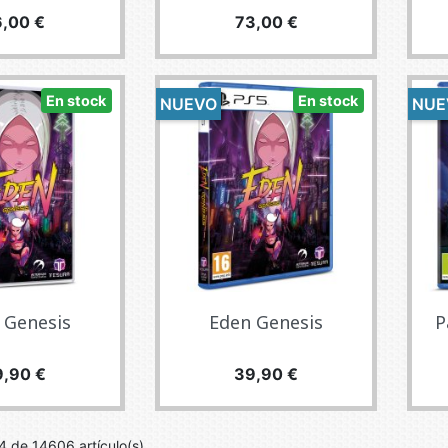
ecio
Precio
6,00 €
73,00 €
En stock
En stock
NUEVO
NUE
 Genesis
Eden Genesis
P
ecio
Precio
9,90 €
39,90 €
 de 14606 artículo(s)