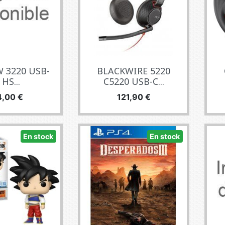
 3220 USB-
BLACKWIRE 5220
 HS...
C5220 USB-C...
ecio
Precio
4,00 €
121,90 €
En stock
En stock