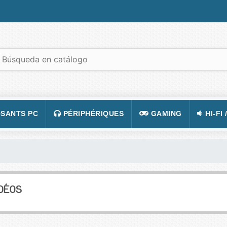
SANTS PC
PÉRIPHÉRIQUES
GAMING
HI-FI 
 PORTABLES
TATION
CLAVIER
CONSOLE
APPA
R PC
CASQUE
JEUX VIDÉOS
CAMÉ
 GRAPHIQUE
SOURIS
ACCESSOIRE DE JEUX
TÉLÉ
IDÉOS
 MÈRE
TAPIS DE SOURIS
FIGURINES JEU
VIDÉ
 SON
ÉCRAN
LUNETTES POUR JO
TÉLÉ