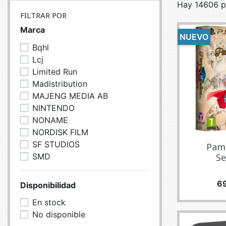
Hay 14606 p
SERVEURS
CONNE
FILTRAR POR
BAGAGERIE
CUSTO
Marca
NUEVO
DISQUE
Bqhl
MÉMOIR
Lcj
Limited Run
PROCE
Madistribution
REFRO
MAJENG MEDIA AB
NINTENDO
NONAME
NORDISK FILM
SF STUDIOS
Pam
SMD
Se
Pr
6
Disponibilidad
En stock
No disponible