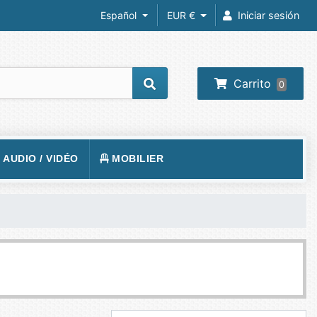
Español
EUR €
Iniciar sesión
Carrito
0
/ AUDIO / VIDÉO
MOBILIER
REIL PHOTO
TAPIS DE SOL
RA IP
SIÈGE
 VIDÉOS
VISION
BUREAUX
O-PROJECTEUR
UEURS
PHONE