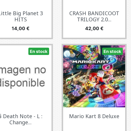
Little Big Planet 3
CRASH BANDICOOT
HITS
TRILOGY 2.0...
Precio
Precio
14,00 €
42,00 €
En stock
En stock
§ Death Note - L :
Mario Kart 8 Deluxe
Change...