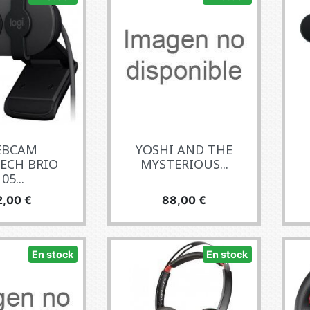
EBCAM
YOSHI AND THE
ECH BRIO
MYSTERIOUS...
05...
ecio
Precio
2,00 €
88,00 €
En stock
En stock