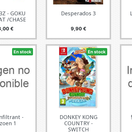
BZ - GOKU
Desperados 3
AT /CHASE
ecio
Precio
3,00 €
9,90 €
En stock
En stock
nfiltrant -
DONKEY KONG
izoen 1
COUNTRY -
SWITCH