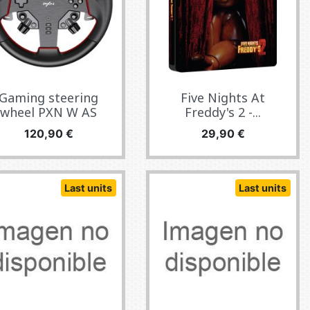
Gaming steering
Five Nights At
wheel PXN W AS
Freddy's 2 -...
Precio
Precio
120,90 €
29,90 €
Last units
Last units