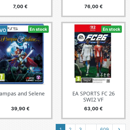
Precio
Precio
7,00 €
76,00 €
En stock
En stock
VO
ampas and Selene
EA SPORTS FC 26
SWI2 VF
Precio
Precio
39,90 €
63,00 €
Siguie
1
2
3
…
609
