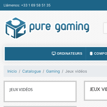
Llámenos:
+33 1 69 58 51 35
ORDINATEURS
COMPO
ACCESSOIRES ORDINATEURS
ALIMEN
Inicio
Catalogue
Gaming
Jeux vidéos
ORDINATEUR PORTABLE
BOÎTIE
ORDINATEURS FIXES
CARTE
JEUX VIDÉOS
JEUX V
LOGICIELS
CARTE
TABLETTES
CARTE