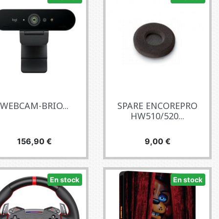
WEBCAM-BRIO...
SPARE ENCOREPRO
HW510/520...
Precio
Precio
156,90 €
9,00 €
En stock
En stock