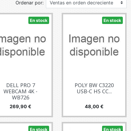
Ordenar por:
E TV ET ACQUISITION VIDÉO
ES / PROTECTION TÉLÉPHONE
En stock
En stock
R
SSOIRES TABLETTES / SMARTPHONES
SSOIRES TÉLÉPHONIE
TS CONNECTÉS
DELL PRO 7
POLY BW C3220
WEBCAM 4K -
USB-C HS CC...
WB726
Precio
Precio
269,90 €
48,00 €
En stock
En stock