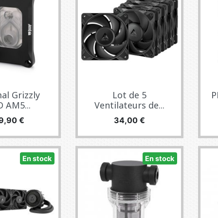
al Grizzly
Lot de 5
P
 AM5...
Ventilateurs de...
ecio
Precio
9,90 €
34,00 €
En stock
En stock