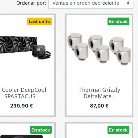
Ordenar por:
E TV ET ACQUISITION VIDÉO
ES / PROTECTION TÉLÉPHONE
Last units
En stock
R
SSOIRES TABLETTES / SMARTPHONES
SSOIRES TÉLÉPHONIE
TS CONNECTÉS
 Cooler DeepCool
Thermal Grizzly
SPARTACUS...
DeltaMate...
Precio
Precio
230,90 €
87,00 €
En stock
En stock