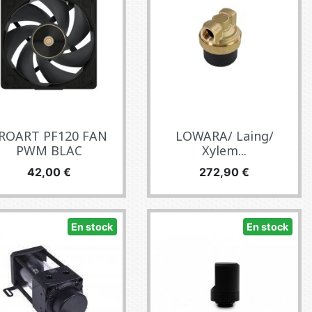
ROART PF120 FAN
LOWARA/ Laing/
PWM BLAC
Xylem...
Precio
Precio
42,00 €
272,90 €
En stock
En stock