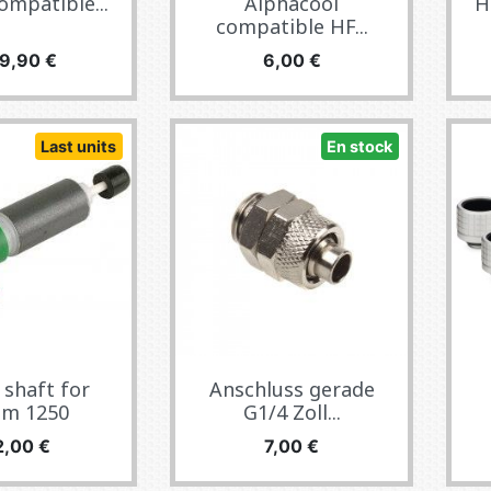
ompatible...
Alphacool
H
compatible HF...
cio
Precio
9,90 €
6,00 €
Last units
En stock
shaft for
Anschluss gerade
im 1250
G1/4 Zoll...
ecio
Precio
2,00 €
7,00 €