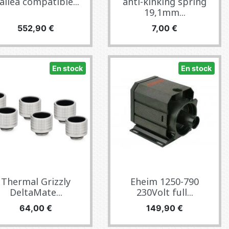
ailea compatible...
anti-kinking spring
19,1mm...
Precio
Precio
552,90 €
7,00 €
En stock
En stock
Thermal Grizzly
Eheim 1250-790
DeltaMate...
230Volt full...
Precio
Precio
64,00 €
149,90 €