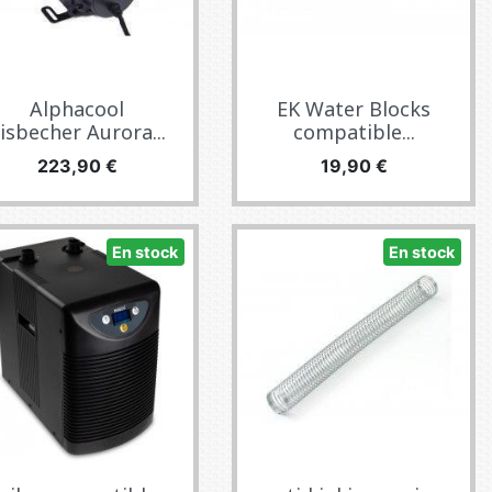
Alphacool
EK Water Blocks
isbecher Aurora...
compatible...
Precio
Precio
223,90 €
19,90 €
En stock
En stock