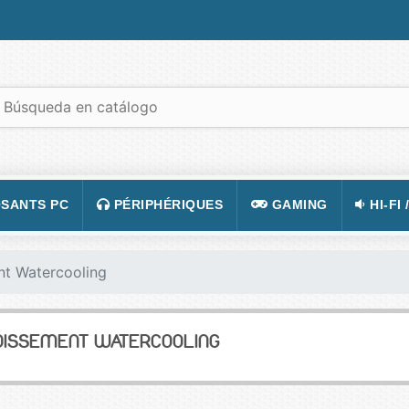
SANTS PC
PÉRIPHÉRIQUES
GAMING
HI-FI 
 PORTABLES
TATION
CLAVIER
CONSOLE
APPA
nt Watercooling
R PC
CASQUE
JEUX VIDÉOS
CAMÉ
 GRAPHIQUE
SOURIS
ACCESSOIRE DE JEUX
TÉLÉ
DISSEMENT WATERCOOLING
 MÈRE
TAPIS DE SOURIS
FIGURINES JEU
VIDÉ
 SON
ÉCRAN
LUNETTES POUR JO
TÉLÉ