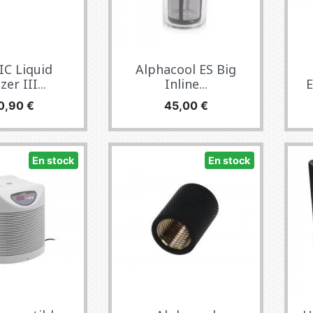
C Liquid
Alphacool ES Big
er III...
Inline...
E
ecio
Precio
0,90 €
45,00 €
En stock
En stock