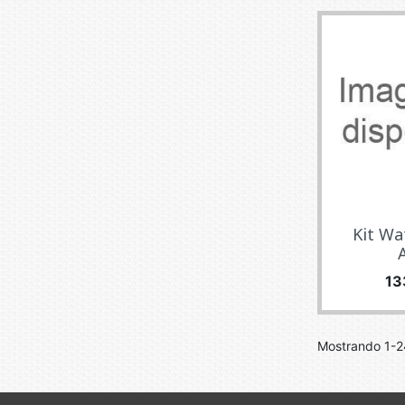
Kit Wa
A
Pr
13
Mostrando 1-24