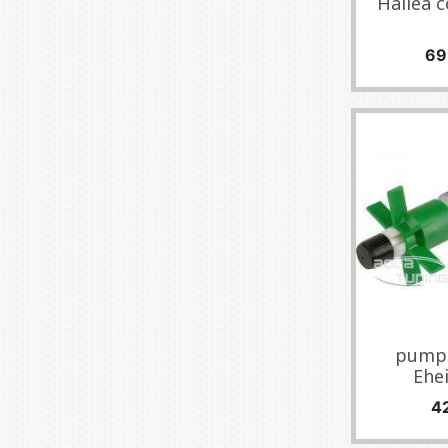
Hailea c
Pre
69
pump 
Ehe
Pr
4