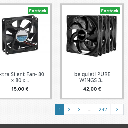
En stock
En stock
xtra Silent Fan- 80
be quiet! PURE
x 80 x...
WINGS 3...
Precio
Precio
15,00 €
42,00 €
Siguie
1
2
3
…
292
