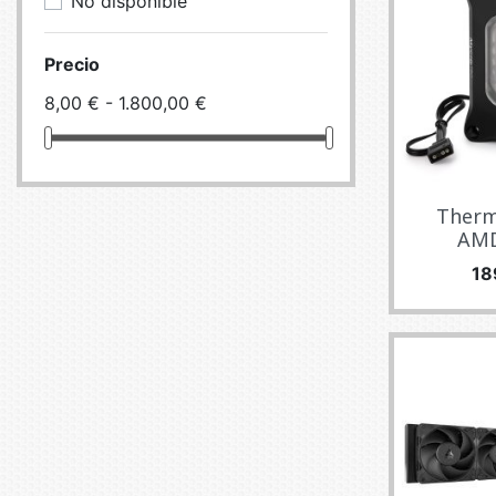
No disponible
Precio
8,00 € - 1.800,00 €
Therm
AMD
Pr
18