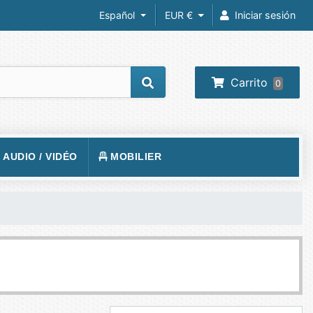
Español
EUR €
Iniciar sesión
Carrito
0
/ AUDIO / VIDÉO
MOBILIER
REIL PHOTO
TAPIS DE SOL
RA IP
SIÈGE
 VIDÉOS
VISION
BUREAUX
O-PROJECTEUR
UEURS
PHONE