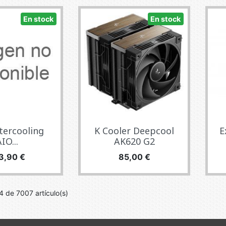
En stock
En stock
tercooling
K Cooler Deepcool
E
IO...
AK620 G2
ecio
Precio
3,90 €
85,00 €
 de 7007 artículo(s)