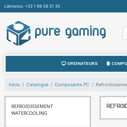
Llámenos:
+33 1 69 58 51 35
ORDINATEURS
COMPO
ACCESSOIRES ORDINATEURS
ALIMEN
Inicio
Catalogue
Composants PC
Refroidisseme
ORDINATEUR PORTABLE
BOÎTIE
ORDINATEURS FIXES
CARTE
REFROIDISSEMENT
REFROI
LOGICIELS
CARTE
WATERCOOLING
TABLETTES
CARTE