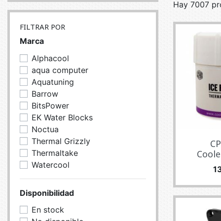
Hay 7007 pr
SERVEURS
CONNE
BAGAGERIE
CUSTO
FILTRAR POR
Marca
DISQUE
MÉMOIR
Alphacool
aqua computer
PROCE
Aquatuning
REFRO
Barrow
BitsPower
EK Water Blocks
Noctua
Thermal Grizzly
CP
Thermaltake
Coole
Watercool
Pr
1
Disponibilidad
En stock