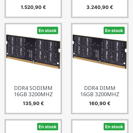
Precio
Precio
1.520,90 €
3.240,90 €
En stock
En stock
DDR4 SODIMM
DDR4 DIMM
16GB 3200MHZ
16GB 3200MHZ
Precio
Precio
135,90 €
160,90 €
En stock
En stock