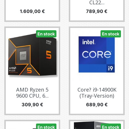
CL22...
Precio
Precio
1.609,00 €
789,90 €
En stock
En stock
AMD Ryzen 5
Core? i9-14900K
9600 CPU, 6...
(Tray-Version)
Precio
Precio
309,90 €
689,90 €
En stock
En stock