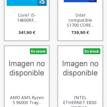
Core? i5-
Intel
14600KF...
compatible
S1700 CORE...
Precio
Precio
341,90 €
739,90 €
En stock
En stock
AMD AM5 Ryzen
INTEL
5 9600X Tray...
ETHERNET E830-