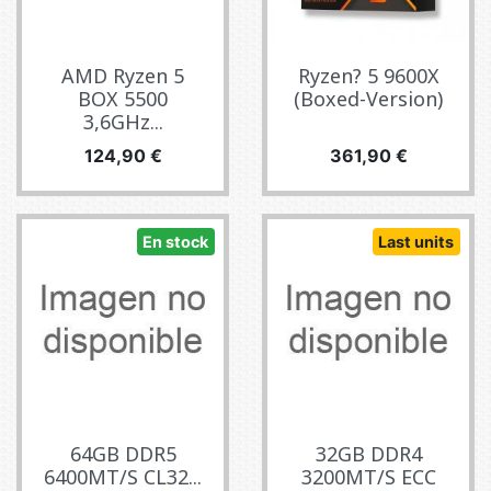
AMD Ryzen 5
Ryzen? 5 9600X
BOX 5500
(Boxed-Version)
3,6GHz...
Precio
Precio
124,90 €
361,90 €
En stock
Last units
64GB DDR5
32GB DDR4
6400MT/S CL32...
3200MT/S ECC