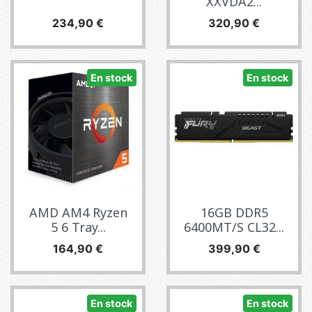
XXVDA2...
Precio
Precio
234,90 €
320,90 €
En stock
En stock
AMD AM4 Ryzen
16GB DDR5
5 6 Tray...
6400MT/S CL32...
Precio
Precio
164,90 €
399,90 €
En stock
En stock