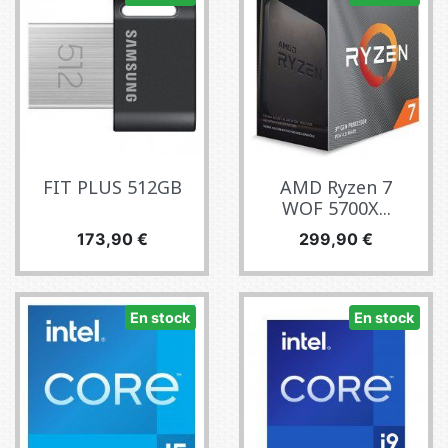
FIT PLUS 512GB
AMD Ryzen 7
WOF 5700X...
Precio
Precio
173,90 €
299,90 €
En stock
En stock