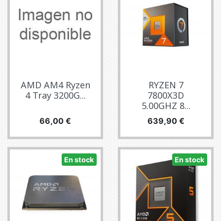
AMD AM4 Ryzen
RYZEN 7
4 Tray 3200G...
7800X3D
5.00GHZ 8...
Precio
Precio
66,00 €
639,90 €
En stock
En stock