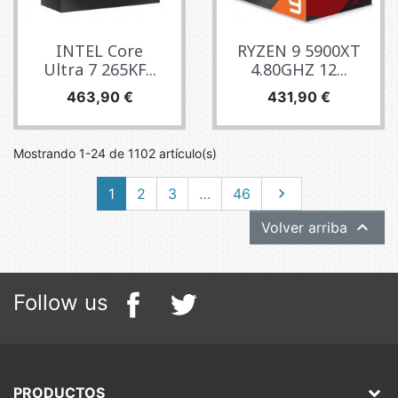
INTEL Core
RYZEN 9 5900XT
Ultra 7 265KF...
4.80GHZ 12...
Precio
Precio
463,90 €
431,90 €
Mostrando 1-24 de 1102 artículo(s)
Siguiente
1
2
3
…
46


Volver arriba
Follow us
PRODUCTOS