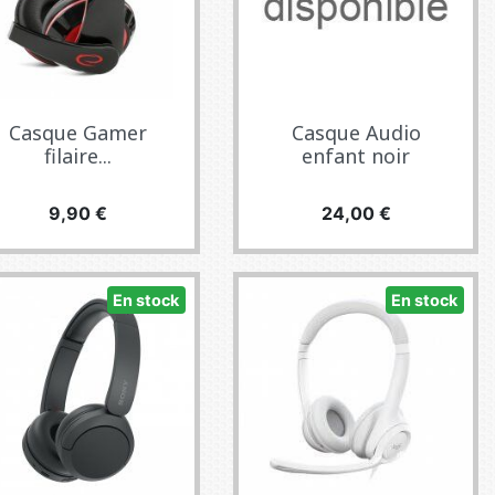
Casque Gamer
Casque Audio
filaire...
enfant noir
Precio
Precio
9,90 €
24,00 €
En stock
En stock