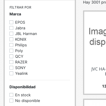
Hay 3001 pr
SERVEURS
CONNE
FILTRAR POR
BAGAGERIE
CUSTO
Marca
DISQUE
EPOS
MÉMOIR
Jabra
JBL Harman
PROCE
KONIX
REFRO
Philips
Poly
QCY
RAZER
SONY
JVC HA
Yealink
Pr
1
Disponibilidad
En stock
No disponible