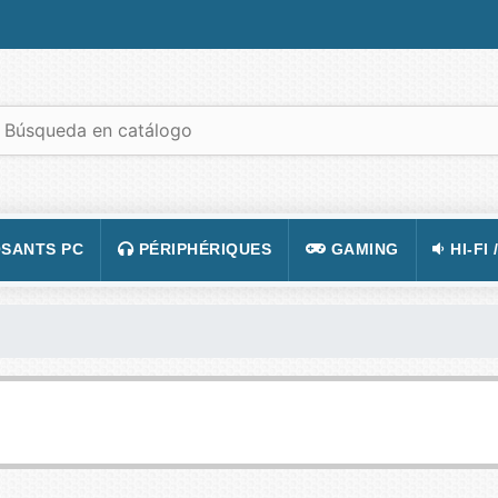
SANTS PC
PÉRIPHÉRIQUES
GAMING
HI-FI 
 PORTABLES
TATION
CLAVIER
CONSOLE
APPA
R PC
CASQUE
JEUX VIDÉOS
CAMÉ
 GRAPHIQUE
SOURIS
ACCESSOIRE DE JEUX
TÉLÉ
 MÈRE
TAPIS DE SOURIS
FIGURINES JEU
VIDÉ
 SON
ÉCRAN
LUNETTES POUR JO
TÉLÉ