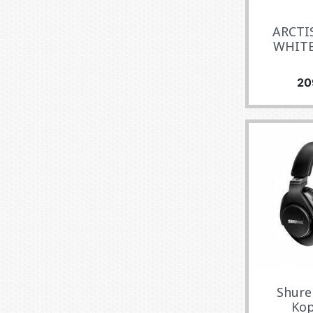
ARCTI
WHITE
Pre
20
Shure
Kop