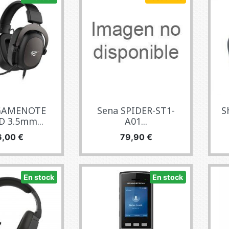
 GAMENOTE
Sena SPIDER-ST1-
S
 3.5mm...
A01...
ecio
Precio
6,00 €
79,90 €
En stock
En stock