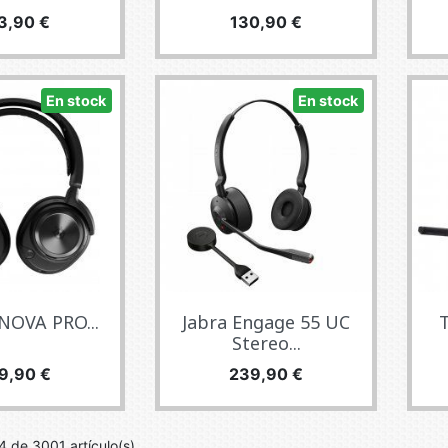
ecio
Precio
3,90 €
130,90 €
En stock
En stock
NOVA PRO...
Jabra Engage 55 UC
Stereo...
cio
Precio
9,90 €
239,90 €
 de 3001 artículo(s)