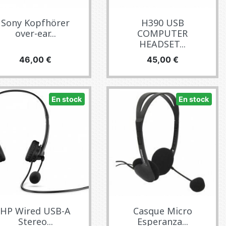
Sony Kopfhörer
H390 USB
over-ear...
COMPUTER
HEADSET...
Precio
Precio
46,00 €
45,00 €
En stock
En stock
HP Wired USB-A
Casque Micro
Stereo...
Esperanza...