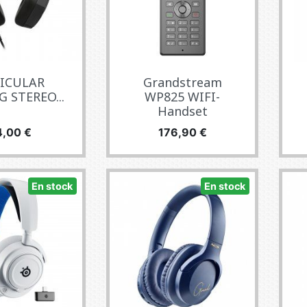
ICULAR
Grandstream
 STEREO...
WP825 WIFI-
Handset
ecio
Precio
4,00 €
176,90 €
En stock
En stock