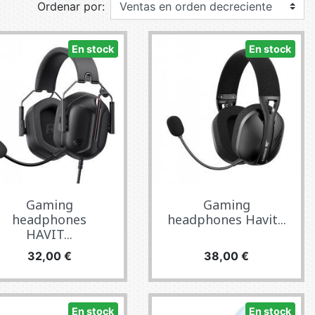
Ordenar por:
E TV ET ACQUISITION VIDÉO
ES / PROTECTION TÉLÉPHONE
En stock
En stock
R
SSOIRES TABLETTES / SMARTPHONES
SSOIRES TÉLÉPHONIE
TS CONNECTÉS
Gaming
Gaming
headphones
headphones Havit...
HAVIT...
Precio
Precio
32,00 €
38,00 €
En stock
En stock