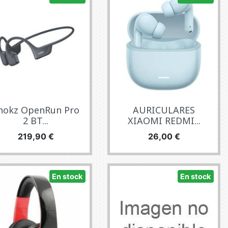
hokz OpenRun Pro
AURICULARES
2 BT...
XIAOMI REDMI...
Precio
Precio
219,90 €
26,00 €
En stock
En stock