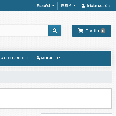
Español
EUR €
Iniciar sesión
Carrito
0
/ AUDIO / VIDÉO
MOBILIER
REIL PHOTO
TAPIS DE SOL
RA IP
SIÈGE
 VIDÉOS
VISION
BUREAUX
O-PROJECTEUR
UEURS
PHONE