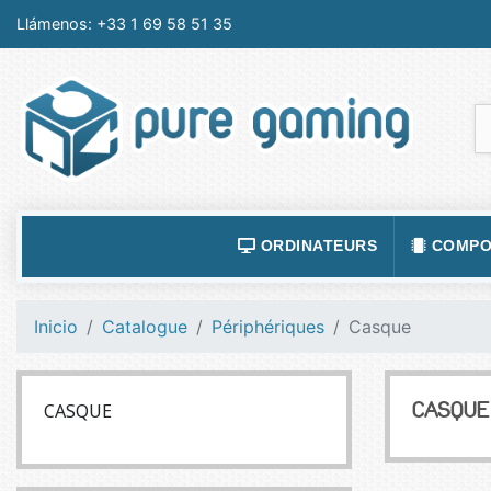
Llámenos:
+33 1 69 58 51 35
ORDINATEURS
COMPO
ACCESSOIRES ORDINATEURS
ALIMEN
Inicio
Catalogue
Périphériques
Casque
ORDINATEUR PORTABLE
BOÎTIE
ORDINATEURS FIXES
CARTE
CASQUE
CASQUE
LOGICIELS
CARTE
TABLETTES
CARTE