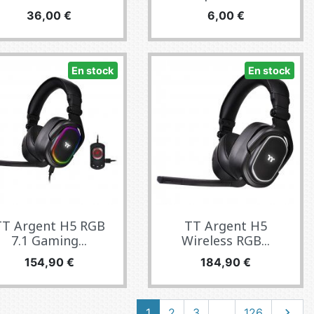
Precio
Precio
36,00 €
6,00 €
En stock
En stock
TT Argent H5 RGB
TT Argent H5
7.1 Gaming...
Wireless RGB...
Precio
Precio
154,90 €
184,90 €
Siguie
1
2
3
…
126
