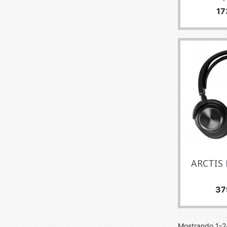
Pr
17
ARCTIS 
Pre
37
Mostrando 1-24