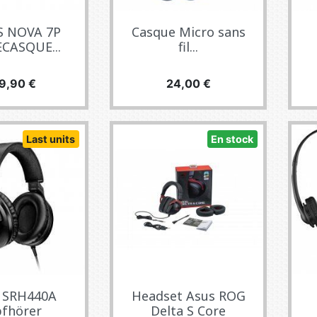
S NOVA 7P
Casque Micro sans
CASQUE...
fil...
cio
Precio
9,90 €
24,00 €
Last units
En stock
 SRH440A
Headset Asus ROG
fhörer
Delta S Core