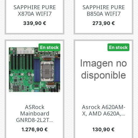
SAPPHIRE PURE
SAPPHIRE PURE
X870A WIFI7
B850A WIFI7
Precio
Precio
339,90 €
273,90 €
En stock
En stock
ASRock
Asrock A620AM-
Mainboard
X, AMD A620A,...
GNRD8-2L2T...
Precio
Precio
1.276,90 €
130,90 €