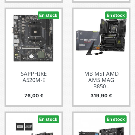
En stock
En stock
SAPPHIRE
MB MSI AMD
A520M-E
AM5 MAG
B850...
Precio
Precio
76,00 €
319,90 €
En stock
En stock