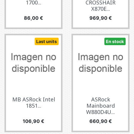
1700...
CROSSHAIR
X870E...
Precio
Precio
86,00 €
969,90 €
Last units
En stock
MB ASRock Intel
ASRock
1851...
Mainboard
W880D4U...
Precio
Precio
106,90 €
660,90 €