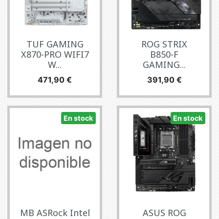
TUF GAMING
ROG STRIX
X870-PRO WIFI7
B850-F
W...
GAMING...
Precio
Precio
471,90 €
391,90 €
En stock
En stock
MB ASRock Intel
ASUS ROG