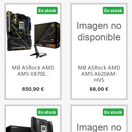
En stock
En stock
MB ASRock AMD
MB ASRock AMD
AM5 X870E...
AM5 A620AM-
HVS
Precio
Precio
650,90 €
88,00 €
En stock
En stock