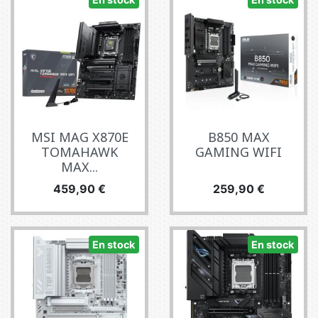
MSI MAG X870E
B850 MAX
TOMAHAWK
GAMING WIFI
MAX...
Precio
Precio
459,90 €
259,90 €
En stock
En stock