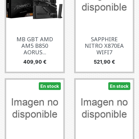
MB GBT AMD
SAPPHIRE
AM5 B850
NITRO X870EA
AORUS...
WIFI7
Precio
Precio
409,90 €
521,90 €
En stock
En stock