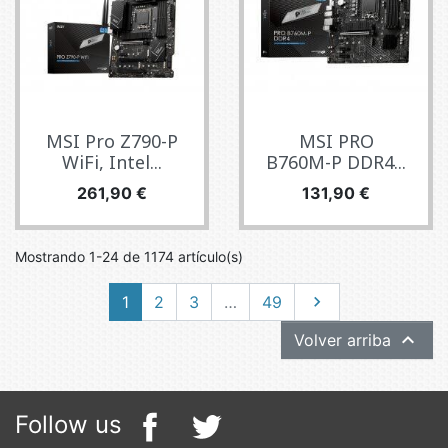
MSI Pro Z790-P
MSI PRO
WiFi, Intel...
B760M-P DDR4...
Precio
Precio
261,90 €
131,90 €
Mostrando 1-24 de 1174 artículo(s)
Siguiente
1
2
3
…
49


Volver arriba
Follow us