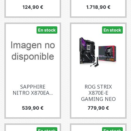
Precio
Precio
124,90 €
1.718,90 €
En stock
En stock
SAPPHIRE
ROG STRIX
NITRO X870EA...
X870E-E
GAMING NEO
Precio
Precio
539,90 €
779,90 €
En stock
En stock