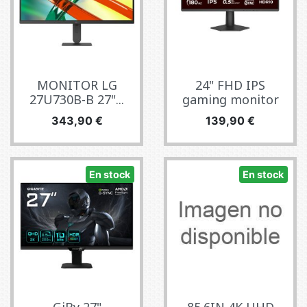
MONITOR LG
24" FHD IPS
27U730B-B 27"...
gaming monitor
Precio
Precio
343,90 €
139,90 €
En stock
En stock