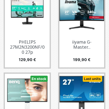
PHILIPS
iiyama G-
27M2N3200NF/0
Master...
0 27p
Precio
Precio
129,90 €
199,90 €
En stock
Last units