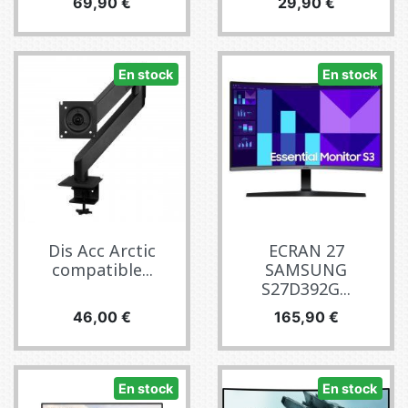
Precio
Precio
69,90 €
29,90 €
En stock
En stock
Dis Acc Arctic
ECRAN 27
compatible...
SAMSUNG
S27D392G...
Precio
Precio
46,00 €
165,90 €
En stock
En stock