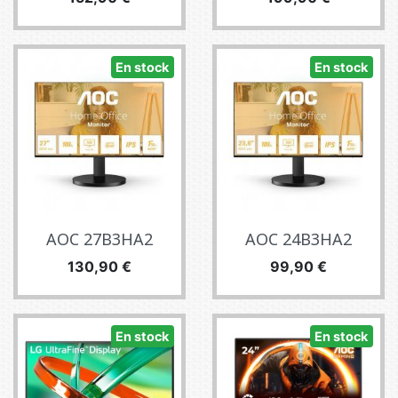
En stock
En stock
AOC 27B3HA2
AOC 24B3HA2
Precio
Precio
130,90 €
99,90 €
En stock
En stock