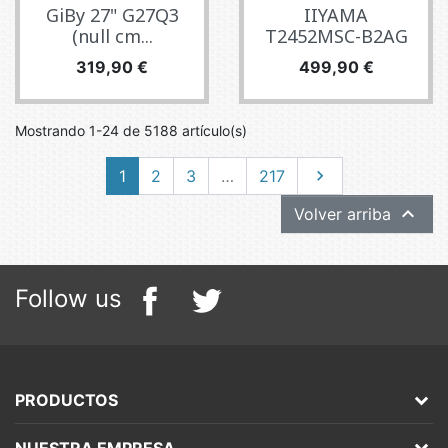
GiBy 27" G27Q3
IIYAMA
(null cm...
T2452MSC-B2AG
Precio
Precio
319,90 €
499,90 €
Mostrando 1-24 de 5188 artículo(s)
Siguiente
1
2
3
…
217


Volver arriba
Follow us
PRODUCTOS
NUESTRA EMPRESA