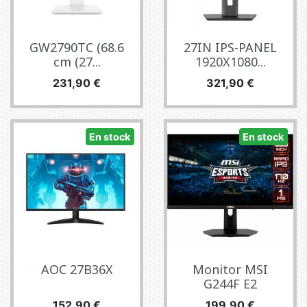
GW2790TC (68.6
27IN IPS-PANEL
cm (27...
1920X1080...
Precio
Precio
231,90 €
321,90 €
En stock
En stock
AOC 27B36X
Monitor MSI
G244F E2
Precio
Precio
152,90 €
199,90 €