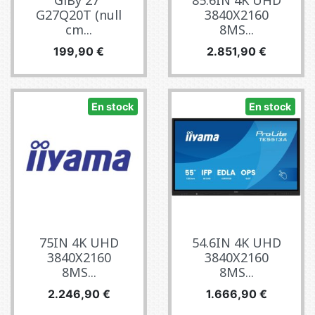
GiBy 27"
85.6IN 4K UHD
G27Q20T (null
3840X2160
cm...
8MS...
Precio
Precio
199,90 €
2.851,90 €
En stock
En stock
75IN 4K UHD
54.6IN 4K UHD
3840X2160
3840X2160
8MS...
8MS...
Precio
Precio
2.246,90 €
1.666,90 €