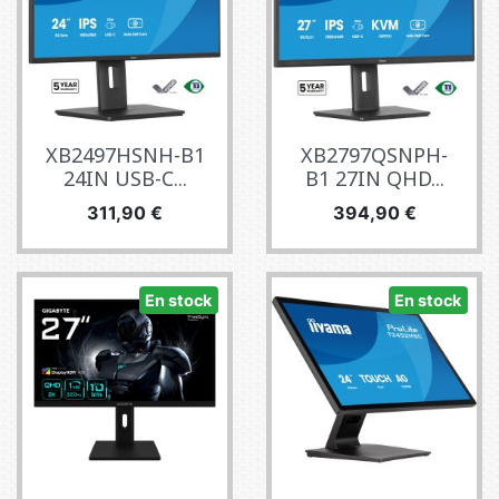
XB2497HSNH-B1
XB2797QSNPH-
24IN USB-C...
B1 27IN QHD...
Precio
Precio
311,90 €
394,90 €
En stock
En stock