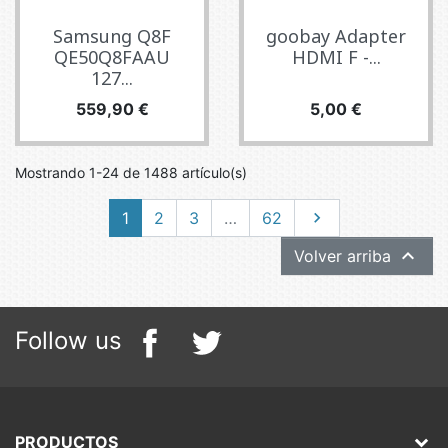
Samsung Q8F
goobay Adapter
QE50Q8FAAU
HDMI F -...
127...
Precio
Precio
559,90 €
5,00 €
Mostrando 1-24 de 1488 artículo(s)
Siguiente
1
2
3
…
62


Volver arriba
Follow us
PRODUCTOS