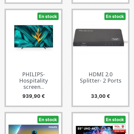
En stock
En stock
PHILIPS-
HDMI 2.0
Hospitality
Splitter- 2 Ports
screen...
Precio
Precio
939,90 €
33,00 €
En stock
En stock