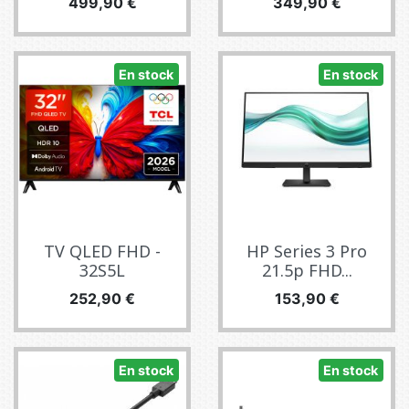
Precio
Precio
499,90 €
349,90 €
En stock
En stock
TV QLED FHD -
HP Series 3 Pro
32S5L
21.5p FHD...
Precio
Precio
252,90 €
153,90 €
En stock
En stock