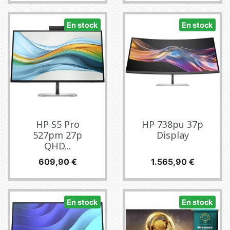
En stock
En stock
HP S5 Pro
HP 738pu 37p
527pm 27p
Display
QHD...
Precio
Precio
609,90 €
1.565,90 €
En stock
En stock