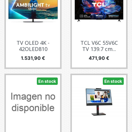
TV OLED 4K -
TCL V6C 55V6C
42OLED810
TV 139.7 cm...
Precio
Precio
1.531,90 €
471,90 €
En stock
En stock