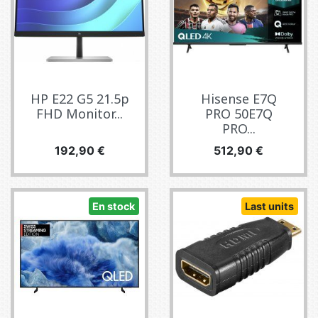
HP E22 G5 21.5p
Hisense E7Q
FHD Monitor...
PRO 50E7Q
PRO...
Precio
Precio
192,90 €
512,90 €
En stock
Last units