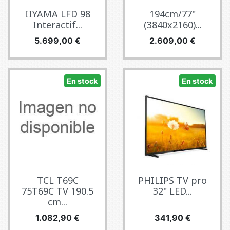
IIYAMA LFD 98
194cm/77"
Interactif...
(3840x2160)...
Precio
Precio
5.699,00 €
2.609,00 €
En stock
En stock
TCL T69C
PHILIPS TV pro
75T69C TV 190.5
32" LED...
cm...
Precio
Precio
1.082,90 €
341,90 €