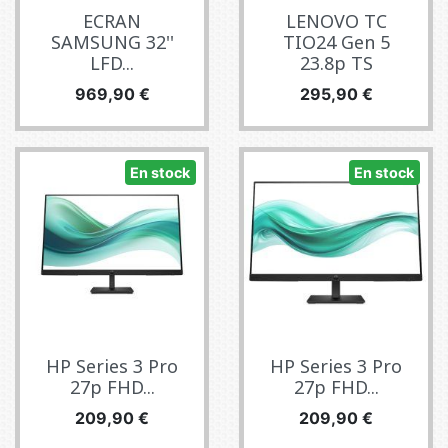
ECRAN
LENOVO TC
SAMSUNG 32''
TIO24 Gen 5
LFD...
23.8p TS
Precio
Precio
969,90 €
295,90 €
En stock
En stock
HP Series 3 Pro
HP Series 3 Pro
27p FHD...
27p FHD...
Precio
Precio
209,90 €
209,90 €