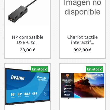
HP compatible
Chariot tactile
USB-C to...
interactif...
Precio
Precio
23,00 €
392,90 €
En stock
En stock