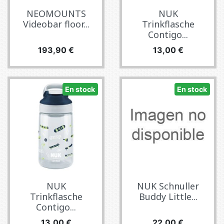
NEOMOUNTS
NUK
Videobar floor...
Trinkflasche
Contigo...
Precio
Precio
193,90 €
13,00 €
En stock
En stock
NUK
NUK Schnuller
Trinkflasche
Buddy Little...
Contigo...
Precio
Precio
13,00 €
22,00 €