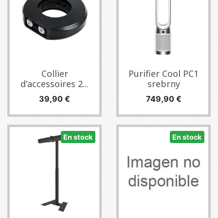
Collier
Purifier Cool PC1
d'accessoires 2...
srebrny
Precio
Precio
39,90 €
749,90 €
En stock
En stock