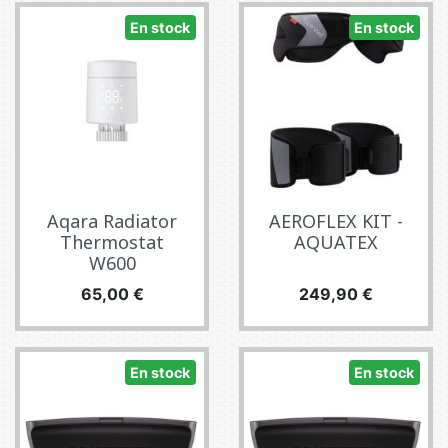
En stock
En stock
Aqara Radiator
AEROFLEX KIT -
Thermostat
AQUATEX
W600
Precio
Precio
65,00 €
249,90 €
En stock
En stock