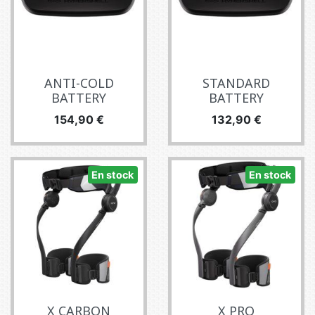
ANTI-COLD
STANDARD
BATTERY
BATTERY
Precio
Precio
154,90 €
132,90 €
En stock
En stock
X CARBON
X PRO