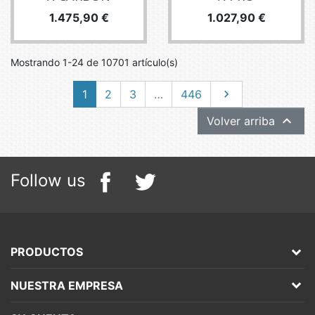
Precio
Precio
1.475,90 €
1.027,90 €
Mostrando 1-24 de 10701 artículo(s)
Siguiente
1
2
3
…
446


Volver arriba
Follow us
PRODUCTOS
NUESTRA EMPRESA