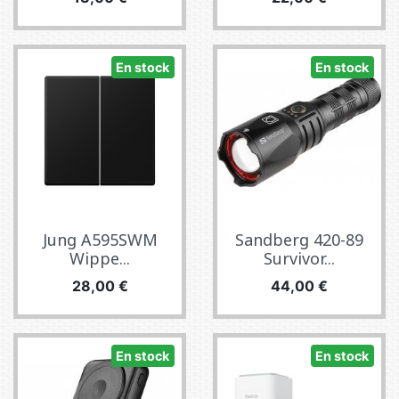
En stock
En stock
Jung A595SWM
Sandberg 420-89
Wippe...
Survivor...
Precio
Precio
28,00 €
44,00 €
En stock
En stock