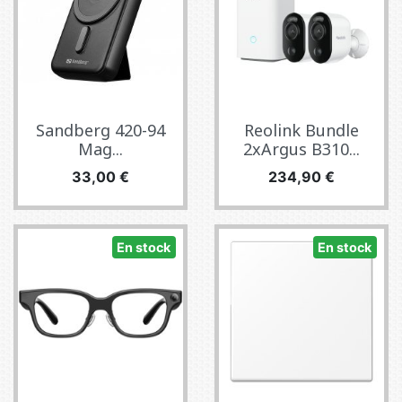
Sandberg 420-94
Reolink Bundle
Mag...
2xArgus B310...
Precio
Precio
33,00 €
234,90 €
En stock
En stock