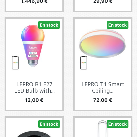
Precio
Precio
1.446,90 €
29,90 €
En stock
En stock
LEPRO B1 E27
LEPRO T1 Smart
LED Bulb with...
Ceiling...
Precio
Precio
12,00 €
72,00 €
En stock
En stock