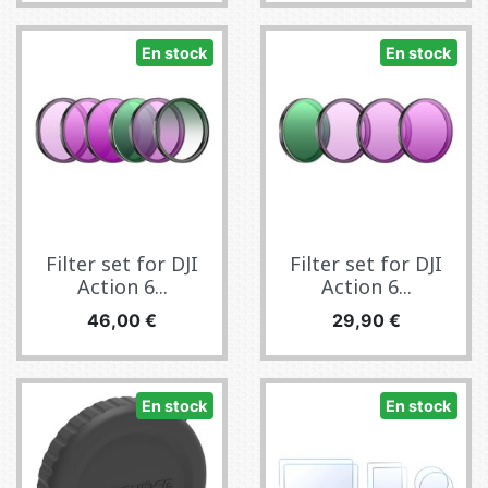
En stock
En stock
Filter set for DJI
Filter set for DJI
Action 6...
Action 6...
Precio
Precio
46,00 €
29,90 €
En stock
En stock