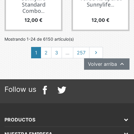
Standard
Sunnylife...
Combo...
Precio
Precio
12,00 €
12,00 €
Mostrando 1-24 de 6150 artículo(s)
Siguiente
1
2
3
…
257


Volver arriba
Follow us
PRODUCTOS
NUESTRA EMPRESA