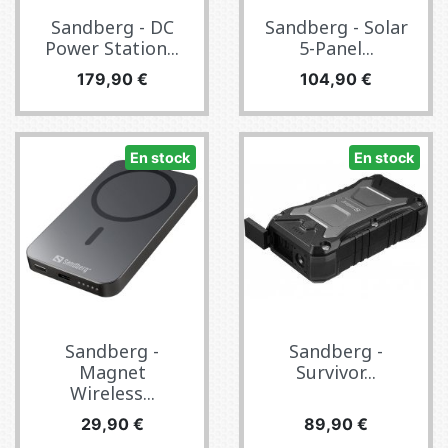
Sandberg - DC
Sandberg - Solar
Power Station...
5-Panel...
Precio
Precio
179,90 €
104,90 €
En stock
En stock
Sandberg -
Sandberg -
Magnet
Survivor...
Wireless...
Precio
Precio
29,90 €
89,90 €