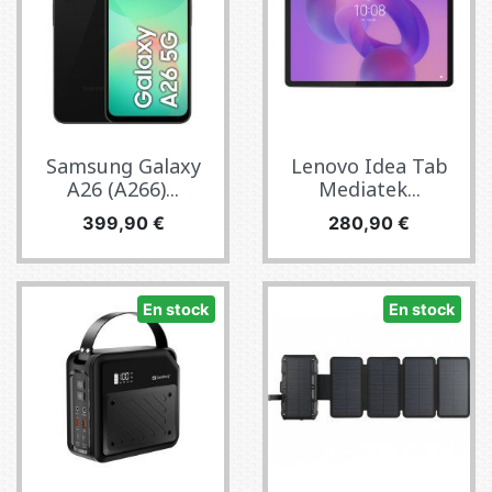
Samsung Galaxy
Lenovo Idea Tab
A26 (A266)...
Mediatek...
Precio
Precio
399,90 €
280,90 €
En stock
En stock