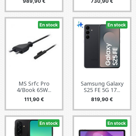
Precio
Precio
989,90 €
730,90 €
En stock
En stock
MS Srfc Pro
Samsung Galaxy
4/Book 65W...
S25 FE 5G 17...
Precio
Precio
111,90 €
819,90 €
En stock
En stock