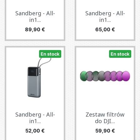
Sandberg - All-
Sandberg - All-
in1...
in1...
Precio
Precio
89,90 €
65,00 €
En stock
En stock
Sandberg - All-
Zestaw filtrów
in1...
do DJI...
Precio
Precio
52,00 €
59,90 €