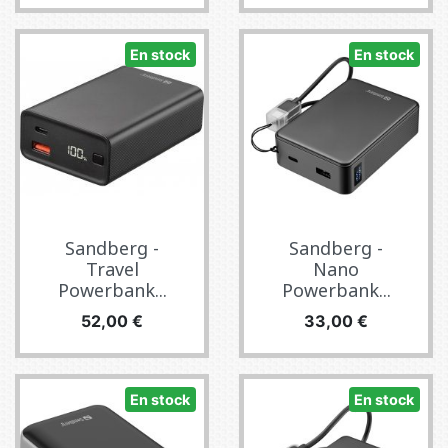
En stock
En stock
Sandberg -
Sandberg -
Travel
Nano
Powerbank...
Powerbank...
Precio
Precio
52,00 €
33,00 €
En stock
En stock