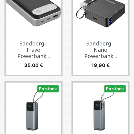
Sandberg -
Sandberg -
Travel
Nano
Powerbank...
Powerbank...
Precio
Precio
35,00 €
19,90 €
En stock
En stock