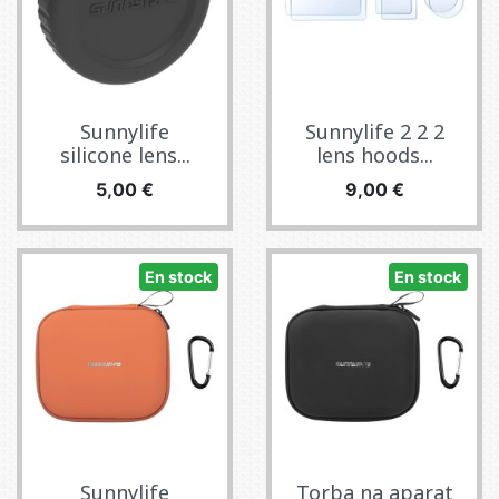
Sunnylife
Sunnylife 2 2 2
silicone lens...
lens hoods...
Precio
Precio
5,00 €
9,00 €
En stock
En stock
Sunnylife
Torba na aparat