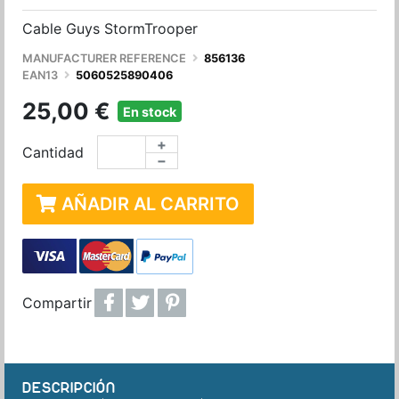
Cable Guys StormTrooper
MANUFACTURER REFERENCE
856136
EAN13
5060525890406
25,00 €
En stock
+
Cantidad
−
AÑADIR AL CARRITO
Compartir
DESCRIPCIÓN