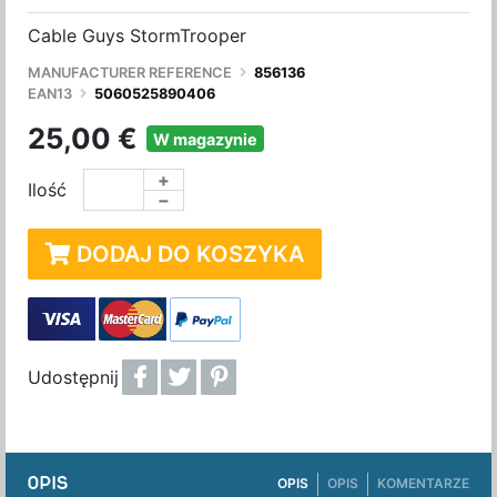
Cable Guys StormTrooper
MANUFACTURER REFERENCE
856136
EAN13
5060525890406
25,00 €
W magazynie
+
Ilość
−
DODAJ DO KOSZYKA
Udostępnij
OPIS
OPIS
OPIS
KOMENTARZE