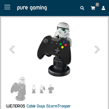
0
WENDROS
Cable Guys StormTrooper