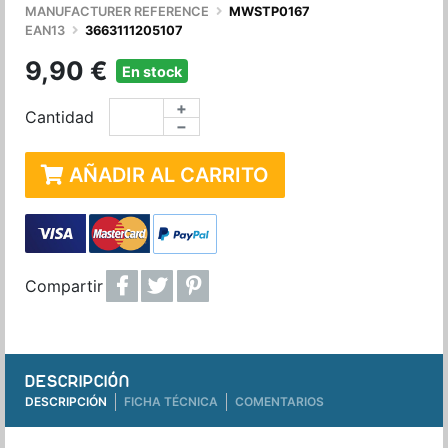
MANUFACTURER REFERENCE
MWSTP0167
EAN13
3663111205107
9,90 €
En stock
+
Cantidad
−
AÑADIR AL CARRITO
Compartir
DESCRIPCIÓN
DESCRIPCIÓN
FICHA TÉCNICA
COMENTARIOS