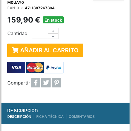
M0UAY0
EAN13
4711387267394
159,90 €
En stock
+
Cantidad
−
AÑADIR AL CARRITO
Compartir
DESCRIPCIÓN
DESCRIPCIÓN
FICHA TÉCNICA
COMENTARIOS