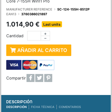
Core 7-155H Win11 Pro
MANUFACTURER REFERENCE
SC-124-155H-8512P
EAN13
3760386021897
1.014,90 €
Last units
+
Cantidad
−
AÑADIR AL CARRITO
Compartir
DESCRIPCIÓN
DESCRIPCIÓN
FICHA TÉCNICA
COMENTARIOS