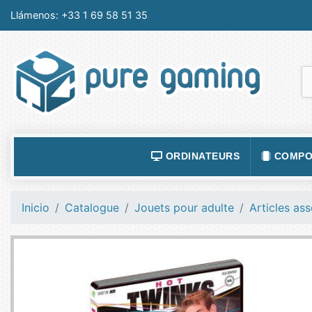
Llámenos:
+33 1 69 58 51 35
ORDINATEURS
COMPO
ACCESSOIRES ORDINATEURS
ALIMEN
Inicio
Catalogue
Jouets pour adulte
Articles ass
ORDINATEUR PORTABLE
BOÎTIE
ORDINATEURS FIXES
CARTE
LOGICIELS
CARTE
TABLETTES
CARTE