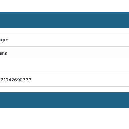
egro
ans
721042690333