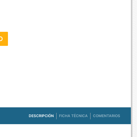
E TV ET ACQUISITION VIDÉO
ES / PROTECTION TÉLÉPHONE
R
SSOIRES TABLETTES / SMARTPHONES
SSOIRES TÉLÉPHONIE
O
TS CONNECTÉS
DESCRIPCIÓN
FICHA TÉCNICA
COMENTARIOS