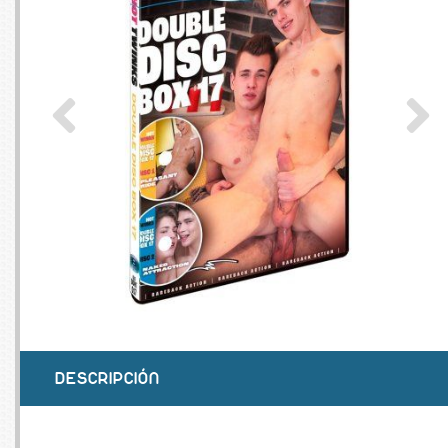
SERVEURS
CONNE
BAGAGERIE
CUSTO
DISQUE
MÉMOIR
PROCE
REFRO
DESCRIPCIÓN