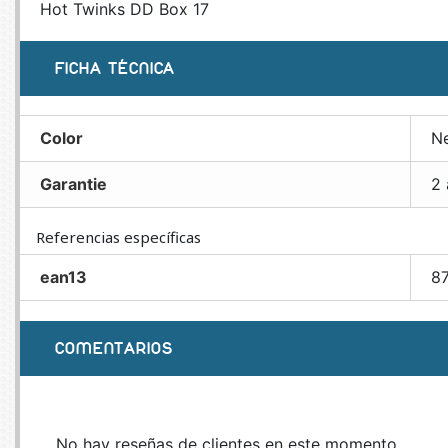
Hot Twinks DD Box 17
FICHA TÉCNICA
Color
N
Garantie
2 
Referencias específicas
ean13
8
COMENTARIOS
No hay reseñas de clientes en este momento.