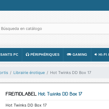
SANTS PC
PÉRIPHÉRIQUES
GAMING
HI-FI 
 PORTABLES
TATION
CLAVIER
CONSOLE
APPA
ortis
Librairie érotique
Hot Twinks DD Box 17
R PC
CASQUE
JEUX VIDÉOS
CAMÉ
 GRAPHIQUE
SOURIS
ACCESSOIRE DE JEUX
TÉLÉ
FREMDLABEL
Hot Twinks DD Box 17
 MÈRE
TAPIS DE SOURIS
FIGURINES JEU
VIDÉ
 SON
ÉCRAN
LUNETTES POUR JO
TÉLÉ
Hot Twinks DD Box 17