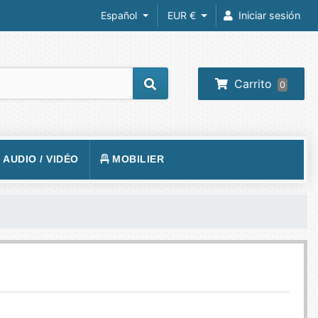
Español
EUR €
Iniciar sesión
Carrito
0
/ AUDIO / VIDÉO
MOBILIER
REIL PHOTO
TAPIS DE SOL
RA IP
SIÈGE
 VIDÉOS
VISION
BUREAUX
O-PROJECTEUR
UEURS
PHONE