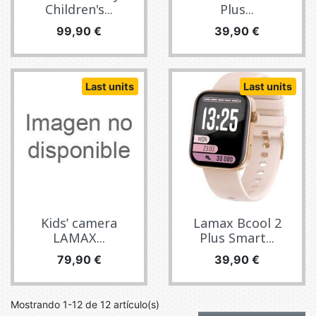
Children's...
Plus...
Precio
Precio
99,90 €
39,90 €
Last units
Last units
Kids’ camera
Lamax Bcool 2
LAMAX...
Plus Smart...
Precio
Precio
79,90 €
39,90 €
Mostrando 1-12 de 12 artículo(s)