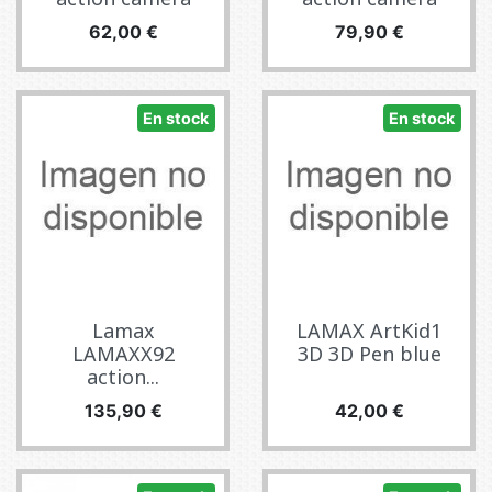
Precio
Precio
62,00 €
79,90 €
En stock
En stock
Lamax
LAMAX ArtKid1
LAMAXX92
3D 3D Pen blue
action...
Precio
Precio
135,90 €
42,00 €