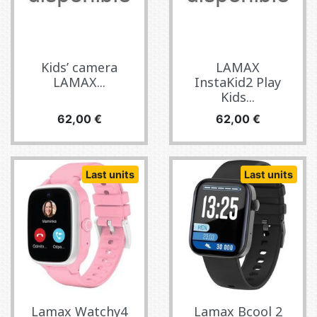
Kids’ camera
LAMAX
LAMAX...
InstaKid2 Play
Kids...
Precio
Precio
62,00 €
62,00 €
Last units
Last units
Lamax Watchy4
Lamax Bcool 2