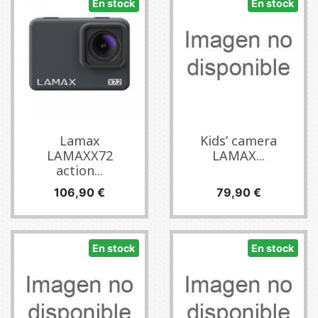
En stock
En stock
Lamax
Kids’ camera
LAMAXX72
LAMAX...
action...
Precio
Precio
106,90 €
79,90 €
En stock
En stock