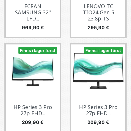
ECRAN
LENOVO TC
SAMSUNG 32''
TIO24 Gen 5
LFD...
23.8p TS
Pris
Pris
969,90 €
295,90 €
Finns i lager först
Finns i lager först
HP Series 3 Pro
HP Series 3 Pro
27p FHD...
27p FHD...
Pris
Pris
209,90 €
209,90 €