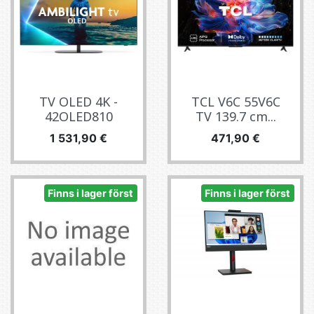
TV OLED 4K -
TCL V6C 55V6C
42OLED810
TV 139.7 cm...
Pris
Pris
1 531,90 €
471,90 €
Finns i lager först
Finns i lager först