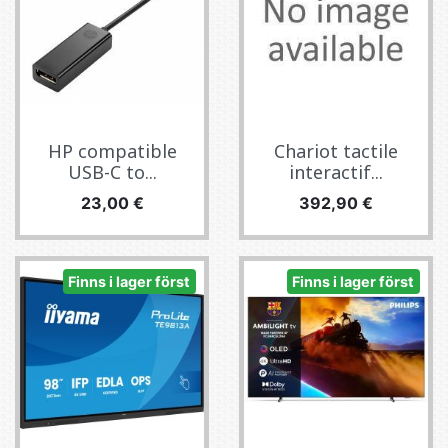
HP compatible
Chariot tactile
USB-C to...
interactif...
Pris
Pris
23,00 €
392,90 €
Finns i lager först
Finns i lager först