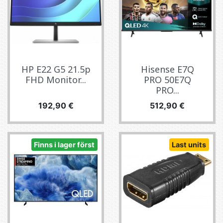
HP E22 G5 21.5p
Hisense E7Q
FHD Monitor...
PRO 50E7Q
PRO...
Pris
Pris
192,90 €
512,90 €
Finns i lager först
Last units