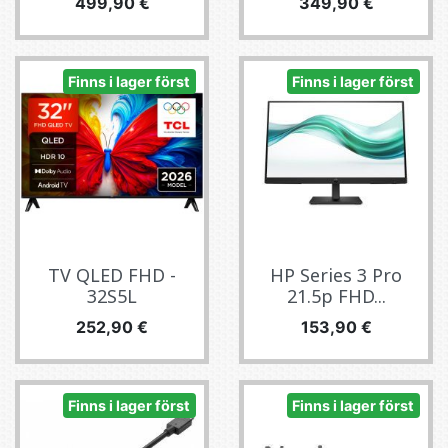
Pris
Pris
499,90 €
349,90 €
Finns i lager först
Finns i lager först
TV QLED FHD -
HP Series 3 Pro
32S5L
21.5p FHD...
Pris
Pris
252,90 €
153,90 €
Finns i lager först
Finns i lager först