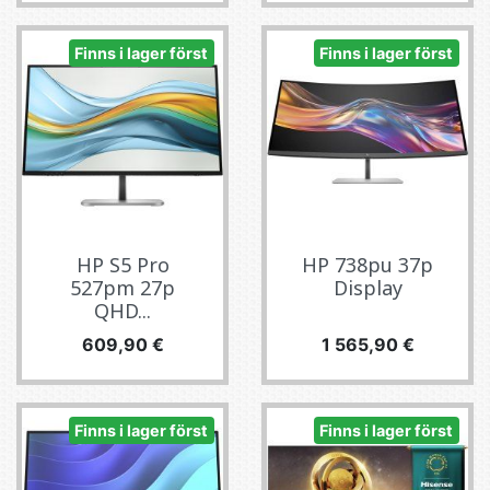
Finns i lager först
Finns i lager först
HP S5 Pro
HP 738pu 37p
527pm 27p
Display
QHD...
Pris
Pris
609,90 €
1 565,90 €
Finns i lager först
Finns i lager först