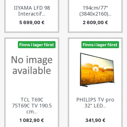
IIYAMA LFD 98
194cm/77"
Interactif...
(3840x2160)...
Pris
Pris
5 699,00 €
2 609,00 €
Finns i lager först
Finns i lager först
TCL T69C
PHILIPS TV pro
75T69C TV 190.5
32" LED...
cm...
Pris
Pris
1 082,90 €
341,90 €