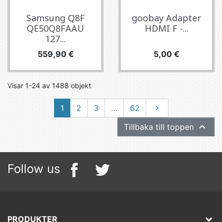
Samsung Q8F
goobay Adapter
QE50Q8FAAU
HDMI F -...
127...
Pris
Pris
559,90 €
5,00 €
Visar 1-24 av 1488 objekt
Nästa
1
2
3
…
62


Tillbaka till toppen
Follow us
PRODUKTER