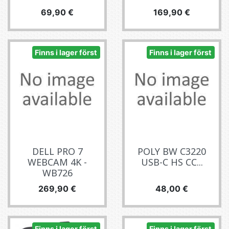
Pris
Pris
69,90 €
169,90 €
Finns i lager först
Finns i lager först
DELL PRO 7
POLY BW C3220
WEBCAM 4K -
USB-C HS CC...
WB726
Pris
Pris
269,90 €
48,00 €
Finns i lager först
Finns i lager först