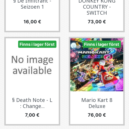
§ De Infiltrant -
DONKEY KONG
Seizoen 1
COUNTRY -
SWITCH
Pris
Pris
16,00 €
73,00 €
Finns i lager först
Finns i lager först
§ Death Note - L
Mario Kart 8
: Change...
Deluxe
Pris
Pris
7,00 €
76,00 €