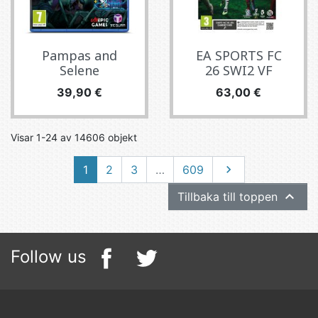
Pampas and
EA SPORTS FC
Selene
26 SWI2 VF
Pris
Pris
39,90 €
63,00 €
Visar 1-24 av 14606 objekt
Nästa
1
2
3
…
609


Tillbaka till toppen
Follow us