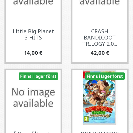
Little Big Planet
CRASH
3 HITS
BANDICOOT
TRILOGY 2.0...
Pris
Pris
14,00 €
42,00 €
Finns i lager först
Finns i lager först