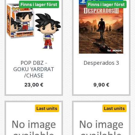
Finns i lager först
Finns i lager först
POP DBZ -
Desperados 3
GOKU YARDRAT
/CHASE
Pris
Pris
23,00 €
9,90 €
Last units
Last units