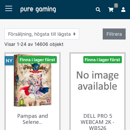
0
Filtrera
Visar 1-24 av 14606 objekt
Finns i lager först
Finns i lager först
NY
Pampas and
DELL PRO 5
Selene...
WEBCAM 2K -
WB526