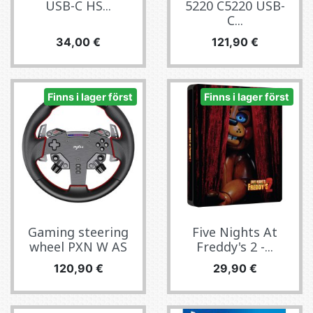
USB-C HS...
5220 C5220 USB-
C...
Pris
Pris
34,00 €
121,90 €
Finns i lager först
Finns i lager först
Gaming steering
Five Nights At
wheel PXN W AS
Freddy's 2 -...
Pris
Pris
120,90 €
29,90 €