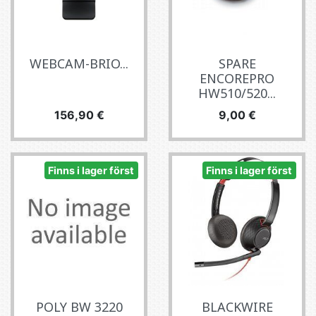
WEBCAM-BRIO...
SPARE
ENCOREPRO
HW510/520...
Pris
Pris
156,90 €
9,00 €
Finns i lager först
Finns i lager först
POLY BW 3220
BLACKWIRE