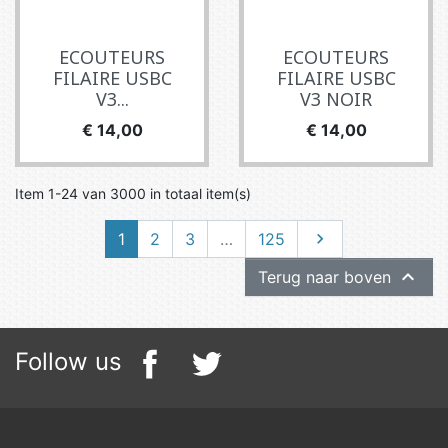
ECOUTEURS
ECOUTEURS
FILAIRE USBC
FILAIRE USBC
V3...
V3 NOIR
Prijs
Prijs
€ 14,00
€ 14,00
Item 1-24 van 3000 in totaal item(s)
Volgende
1
2
3
…
125


Terug naar boven
Follow us