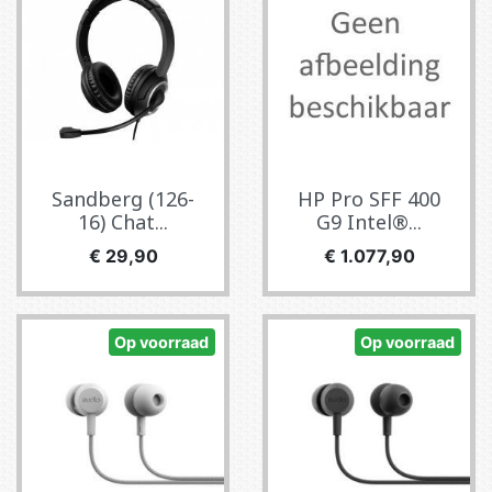
Sandberg (126-
HP Pro SFF 400
16) Chat...
G9 Intel®...
Prijs
Prijs
€ 29,90
€ 1.077,90
Op voorraad
Op voorraad