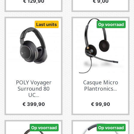
Prijs
Prijs
€ 129,90
€ 9,00
Last units
Op voorraad
POLY Voyager
Casque Micro
Surround 80
Plantronics...
UC...
Prijs
Prijs
€ 399,90
€ 99,90
Op voorraad
Op voorraad