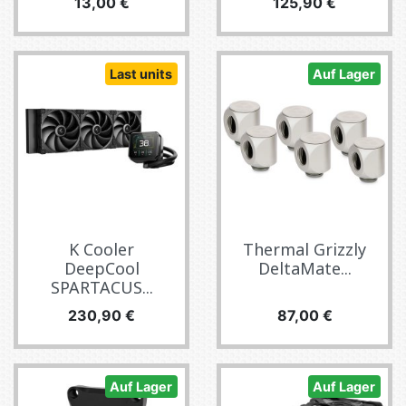
Preis
Preis
13,00 €
125,90 €
Last units
Auf Lager
K Cooler
Thermal Grizzly
DeepCool
DeltaMate...
SPARTACUS...
Preis
Preis
230,90 €
87,00 €
Auf Lager
Auf Lager