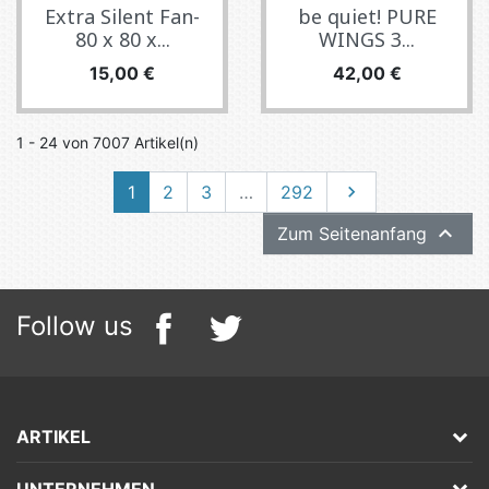
Extra Silent Fan-
be quiet! PURE
80 x 80 x...
WINGS 3...
Preis
Preis
15,00 €
42,00 €
1 - 24 von 7007 Artikel(n)
Weiter
1
2
3
…
292


Zum Seitenanfang
Follow us
ARTIKEL
UNTERNEHMEN