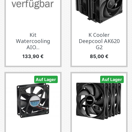
Kit
K Cooler
Watercooling
Deepcool AK620
AIO...
G2
Preis
Preis
133,90 €
85,00 €
Auf Lager
Auf Lager