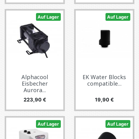
Auf Lager
Auf Lager
Alphacool
EK Water Blocks
Eisbecher
compatible...
Aurora...
Preis
Preis
223,90 €
19,90 €
Auf Lager
Auf Lager