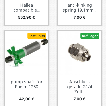
Hailea
anti-kinking
compatible...
spring 19,1mm...
Preis
Preis
552,90 €
7,00 €
Last units
Auf Lager
pump shaft for
Anschluss
Eheim 1250
gerade G1/4
Zoll...
Preis
Preis
42,00 €
7,00 €