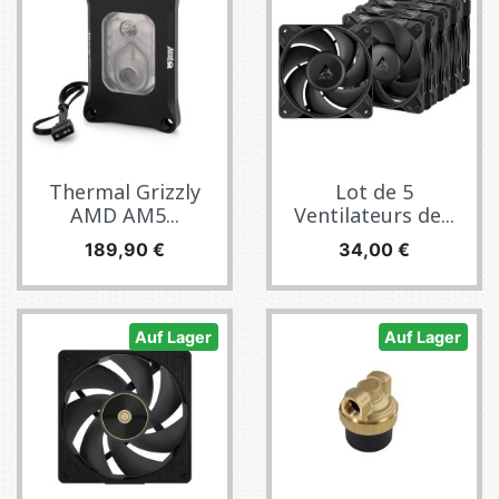
Thermal Grizzly
Lot de 5
AMD AM5...
Ventilateurs de...
Preis
Preis
189,90 €
34,00 €
Auf Lager
Auf Lager