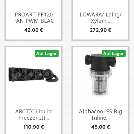
PROART PF120
LOWARA/ Laing/
FAN PWM BLAC
Xylem...
Preis
Preis
42,00 €
272,90 €
Auf Lager
Auf Lager
ARCTIC Liquid
Alphacool ES Big
Freezer III...
Inline...
Preis
Preis
110,90 €
45,00 €