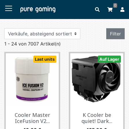
0
Filter
1 - 24 von 7007 Artikel(n)
Last units
Auf Lager
Cooler Master
K Cooler be
IceFusion V2...
quiet! Dark...