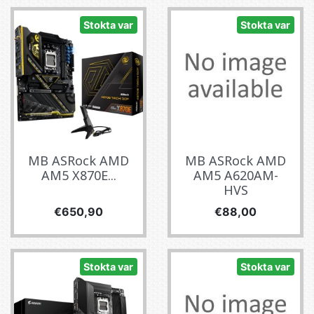
Stokta var
Stokta var
MB ASRock AMD
MB ASRock AMD
AM5 X870E...
AM5 A620AM-
HVS
Fiyat
Fiyat
€650,90
€88,00
Stokta var
Stokta var