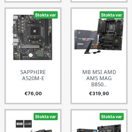
Stokta var
Stokta var
SAPPHIRE
MB MSI AMD
A520M-E
AM5 MAG
B850...
Fiyat
Fiyat
€76,00
€319,90
Stokta var
Stokta var