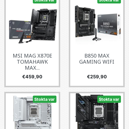
MSI MAG X870E
B850 MAX
TOMAHAWK
GAMING WIFI
MAX...
Fiyat
Fiyat
€459,90
€259,90
Stokta var
Stokta var