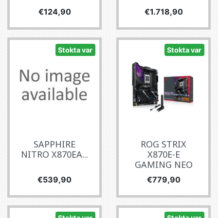
Fiyat
Fiyat
€124,90
€1.718,90
Stokta var
Stokta var
SAPPHIRE
ROG STRIX
NITRO X870EA...
X870E-E
GAMING NEO
Fiyat
Fiyat
€539,90
€779,90
Stokta var
Stokta var