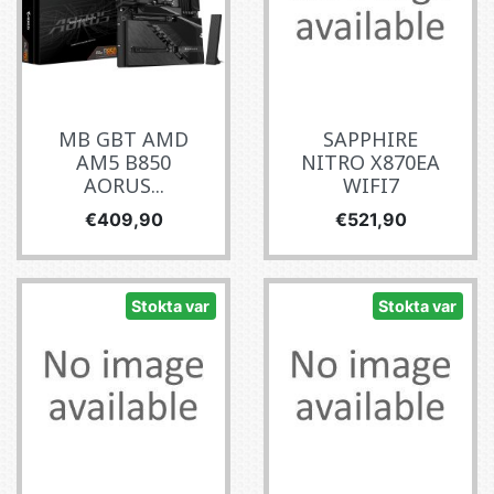
MB GBT AMD
SAPPHIRE
AM5 B850
NITRO X870EA
AORUS...
WIFI7
Fiyat
Fiyat
€409,90
€521,90
Stokta var
Stokta var