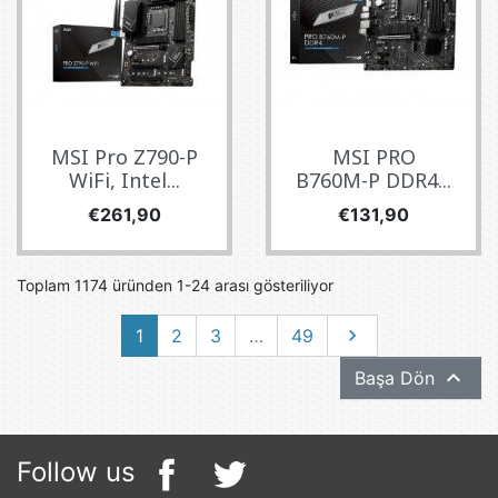
MSI Pro Z790-P
MSI PRO
WiFi, Intel...
B760M-P DDR4...
Fiyat
Fiyat
€261,90
€131,90
Toplam 1174 üründen 1-24 arası gösteriliyor
Sonraki
1
2
3
…
49


Başa Dön
Follow us