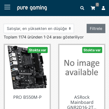
0
Filtrele
Toplam 1174 üründen 1-24 arası gösteriliyor
Stokta var
Stokta var
PRO B550M-P
ASRock
Mainboard
GNR2D16-2T...