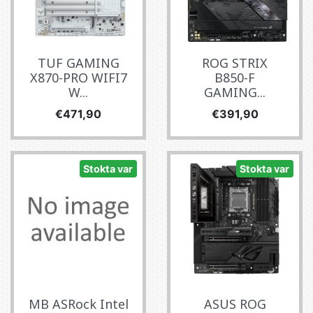
TUF GAMING
ROG STRIX
X870-PRO WIFI7
B850-F
W...
GAMING...
Fiyat
Fiyat
€471,90
€391,90
Stokta var
Stokta var
MB ASRock Intel
ASUS ROG