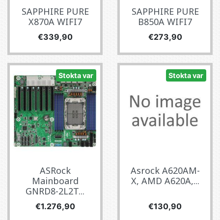
SAPPHIRE PURE
SAPPHIRE PURE
X870A WIFI7
B850A WIFI7
Fiyat
Fiyat
€339,90
€273,90
Stokta var
Stokta var
ASRock
Asrock A620AM-
Mainboard
X, AMD A620A,...
GNRD8-2L2T...
Fiyat
Fiyat
€1.276,90
€130,90