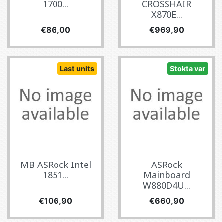
1700...
CROSSHAIR
X870E...
Fiyat
Fiyat
€86,00
€969,90
Last units
Stokta var
MB ASRock Intel
ASRock
1851...
Mainboard
W880D4U...
Fiyat
Fiyat
€106,90
€660,90