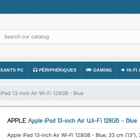
SANTS PC
PÉRIPHÉRIQUES
GAMING
HI-FI 
 PORTABLES
TATION
CLAVIER
CONSOLE
APPA
iPad 13-inch Air Wi-Fi 128GB - Blue
R PC
CASQUE
JEUX VIDÉOS
CAMÉ
 GRAPHIQUE
SOURIS
ACCESSOIRE DE JEUX
TÉLÉ
APPLE
Apple iPad 13-inch Air Wi-Fi 128GB - Blue
 MÈRE
TAPIS DE SOURIS
FIGURINES JEU
VIDÉ
 SON
ÉCRAN
LUNETTES POUR JO
TÉLÉ
Apple iPad 13-inch Air Wi-Fi 128GB - Blue, 33 cm (13"),