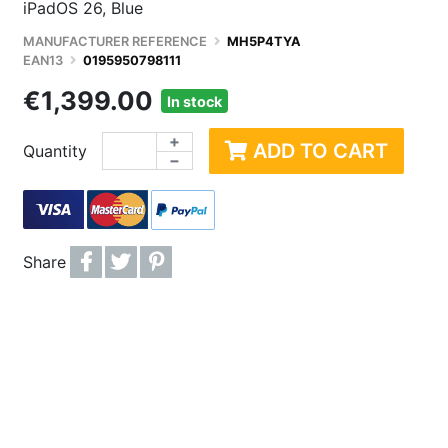
iPadOS 26, Blue
CTIQUES
ENCEINTES / HAUTS-PARLEURS
PRODUITS DÉRIVÉS
CART
MANUFACTURER REFERENCE
MH5P4TYA
MISATION PC
PÉRIPHÉRIQUE DE JEU / MANETTES
JEUX / JOUETS
COQU
EAN13
0195950798111
 DUR
ACCESSOIRES STREAMING
JOUETS D'EXTÉRIEU
ACCE
€1,399.00
In stock
E VIVE
WEBCAM
ACCE
+
ADD TO CART
Quantity
SSEUR
ROUTEUR, WIFI, RÉSEAU
OBJE
−
IDISSEMENT WATERCOOLING
ACCESSOIRES ET ADAPTATEURS RÉSEAUX
Share