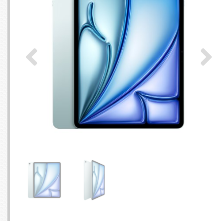
SERVEURS
CONNE
BAGAGERIE
CUSTO
DISQUE
MÉMOIR
PROCE
REFRO