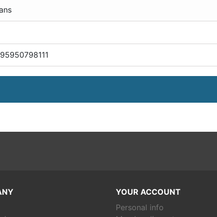
ans
195950798111
ANY
YOUR ACCOUNT
Personal info