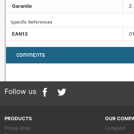
Garantie
2 
Specific References
EAN13
0
COMMENTS
Follow us
PRODUCTS
OUR COMP
Prices drop
Livraison