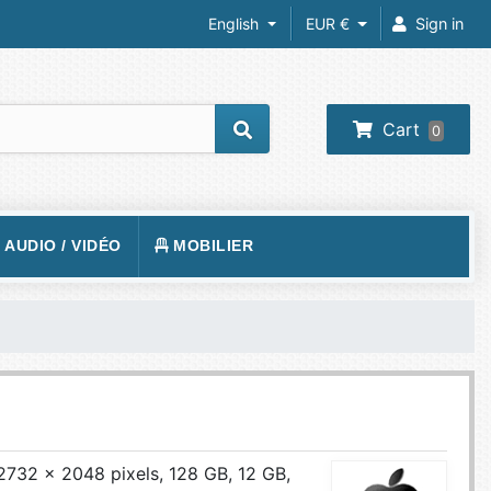
English
EUR €
Sign in
Cart
0
/ AUDIO / VIDÉO
MOBILIER
REIL PHOTO
TAPIS DE SOL
RA IP
FAUTEUILS GAMER
 VIDÉOS
VISION
BUREAUX GAMING
O-PROJECTEUR
UEURS
PHONE
 2732 x 2048 pixels, 128 GB, 12 GB,