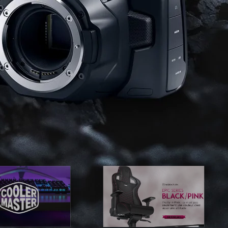
E TV ET ACQUISITION VIDÉO
ES / PROTECTION TÉLÉPHONE
R
SSOIRES TABLETTES / SMARTPHONES
SSOIRES TÉLÉPHONIE
TS CONNECTÉS