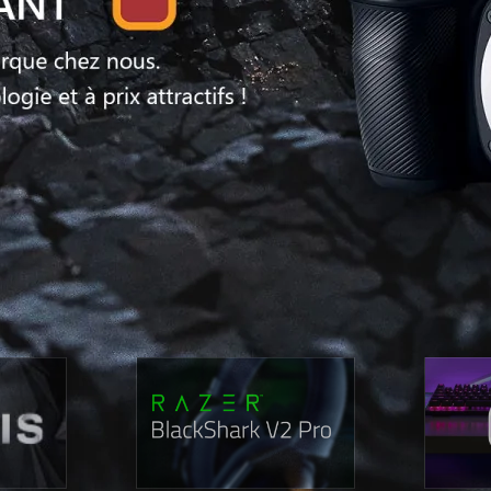
CTIQUES
ENCEINTES / HAUTS-PARLEURS
PRODUITS DÉRIVÉS
CART
MISATION PC
PÉRIPHÉRIQUE DE JEU / MANETTES
JEUX / JOUETS
COQU
 DUR
ACCESSOIRES STREAMING
JOUETS D'EXTÉRIEU
ACCE
E VIVE
WEBCAM
ACCE
SSEUR
ROUTEUR, WIFI, RÉSEAU
OBJE
IDISSEMENT WATERCOOLING
ACCESSOIRES ET ADAPTATEURS RÉSEAUX