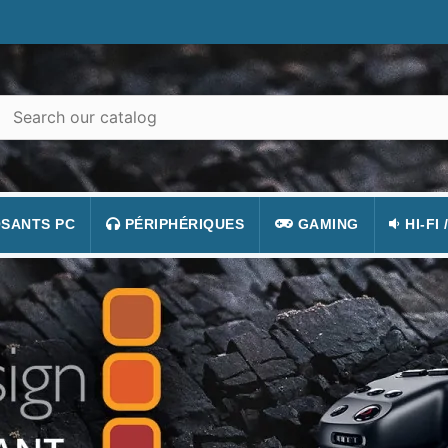
SANTS PC
PÉRIPHÉRIQUES
GAMING
HI-FI 
 PORTABLES
TATION
CLAVIER
CONSOLE
APPA
R PC
CASQUE
JEUX VIDÉOS
CAMÉ
 GRAPHIQUE
SOURIS
ACCESSOIRE DE JEUX
TÉLÉ
 MÈRE
TAPIS DE SOURIS
FIGURINES JEU
VIDÉ
 SON
ÉCRAN
LUNETTES POUR JO
TÉLÉ