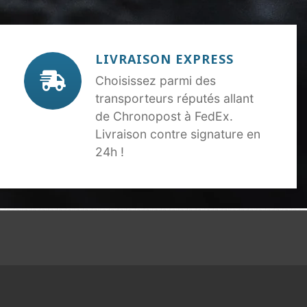
LIVRAISON EXPRESS
Choisissez parmi des
transporteurs réputés allant
de Chronopost à FedEx.
Livraison contre signature en
24h !