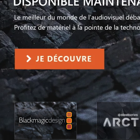
SERVEURS
CONNE
BAGAGERIE
CUSTO
DISQUE
MÉMOIR
PROCE
REFRO