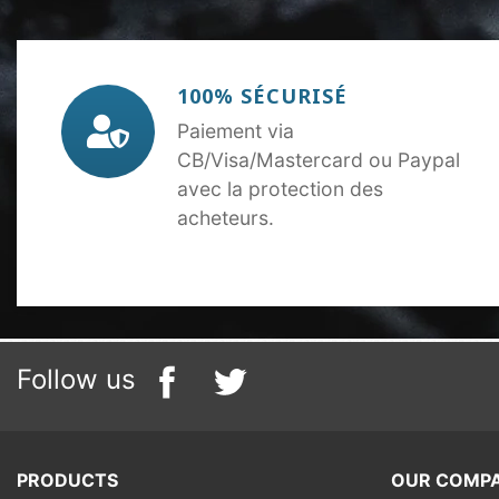
100% SÉCURISÉ
Paiement via
CB/Visa/Mastercard ou Paypal
avec la protection des
acheteurs.
Follow us
PRODUCTS
OUR COMP