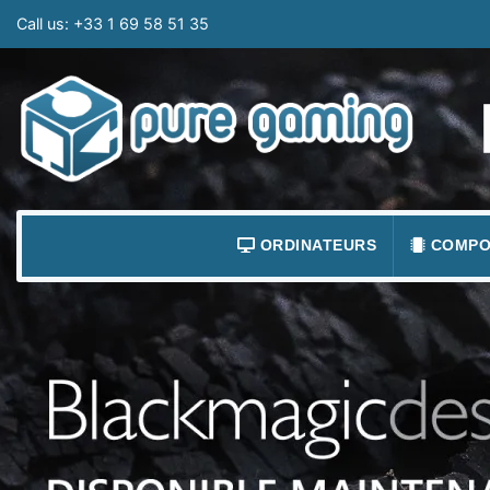
Call us:
+33 1 69 58 51 35
ORDINATEURS
COMPO
ACCESSOIRES ORDINATEURS
ALIMEN
ORDINATEUR PORTABLE
BOÎTIE
ORDINATEURS FIXES
CARTE
LOGICIELS
CARTE
TABLETTES
CARTE