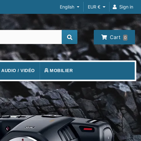
English
EUR €
Sign in
Cart
0
/ AUDIO / VIDÉO
MOBILIER
REIL PHOTO
TAPIS DE SOL
RA IP
FAUTEUILS GAMER
 VIDÉOS
VISION
BUREAUX GAMING
O-PROJECTEUR
UEURS
PHONE