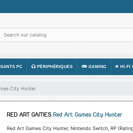
SANTS PC
PÉRIPHÉRIQUES
GAMING
HI-FI 
 PORTABLES
TATION
CLAVIER
CONSOLE
APPA
mes City Hunter
R PC
CASQUE
JEUX VIDÉOS
CAMÉ
 GRAPHIQUE
SOURIS
ACCESSOIRE DE JEUX
TÉLÉ
RED ART GAMES
Red Art Games City Hunter
 MÈRE
TAPIS DE SOURIS
FIGURINES JEU
VIDÉ
 SON
ÉCRAN
LUNETTES POUR JO
TÉLÉ
Red Art Games City Hunter, Nintendo Switch, RP (Ratin