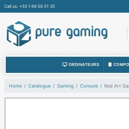
Call us:
+33 1 69 58 51 35
ORDINATEURS
COMPO
ACCESSOIRES ORDINATEURS
ALIMEN
Home
Catalogue
Gaming
Console
Red Art Ga
ORDINATEUR PORTABLE
BOÎTIE
ORDINATEURS FIXES
CARTE
LOGICIELS
CARTE
TABLETTES
CARTE