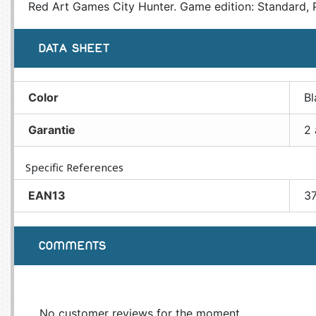
Red Art Games City Hunter. Game edition: Standard, P
DATA SHEET
Color
Bl
Garantie
2 
Specific References
EAN13
3
COMMENTS
No customer reviews for the moment.