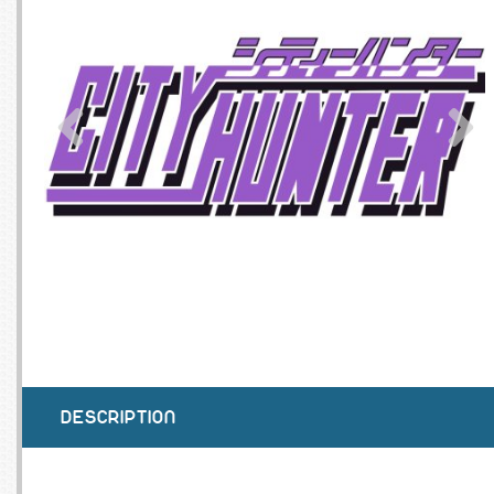
SERVEURS
CONNE
BAGAGERIE
CUSTO
DISQUE
MÉMOIR
PROCE
REFRO
DESCRIPTION