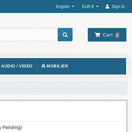
English
EUR €
Sign in
Cart
0
/ AUDIO / VIDÉO
MOBILIER
REIL PHOTO
TAPIS DE SOL
RA IP
FAUTEUILS GAMER
 VIDÉOS
VISION
BUREAUX GAMING
O-PROJECTEUR
UEURS
PHONE
g Pending)