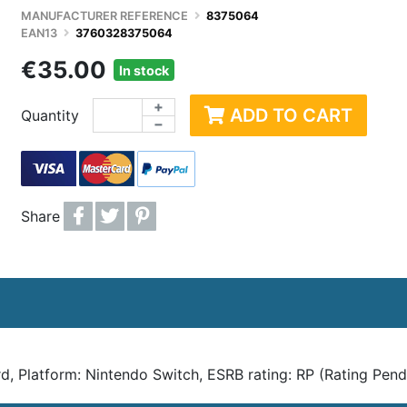
CTIQUES
ENCEINTES / HAUTS-PARLEURS
PRODUITS DÉRIVÉS
CART
MANUFACTURER REFERENCE
8375064
EAN13
3760328375064
MISATION PC
PÉRIPHÉRIQUE DE JEU / MANETTES
JEUX / JOUETS
COQU
€35.00
In stock
 DUR
ACCESSOIRES STREAMING
JOUETS D'EXTÉRIEU
ACCE
+
E VIVE
WEBCAM
ACCE
ADD TO CART
Quantity
−
SSEUR
ROUTEUR, WIFI, RÉSEAU
OBJE
IDISSEMENT WATERCOOLING
ACCESSOIRES ET ADAPTATEURS RÉSEAUX
Share
, Platform: Nintendo Switch, ESRB rating: RP (Rating Pendi