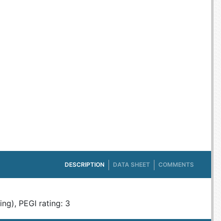
E TV ET ACQUISITION VIDÉO
ES / PROTECTION TÉLÉPHONE
R
SSOIRES TABLETTES / SMARTPHONES
SSOIRES TÉLÉPHONIE
TS CONNECTÉS
DESCRIPTION
DATA SHEET
COMMENTS
ng), PEGI rating: 3