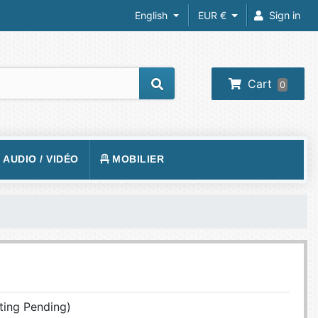
English
EUR €
Sign in
Cart
0
/ AUDIO / VIDÉO
MOBILIER
REIL PHOTO
TAPIS DE SOL
RA IP
FAUTEUILS GAMER
 VIDÉOS
VISION
BUREAUX GAMING
O-PROJECTEUR
UEURS
PHONE
ting Pending)