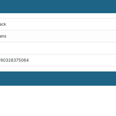
ack
ans
760328375064