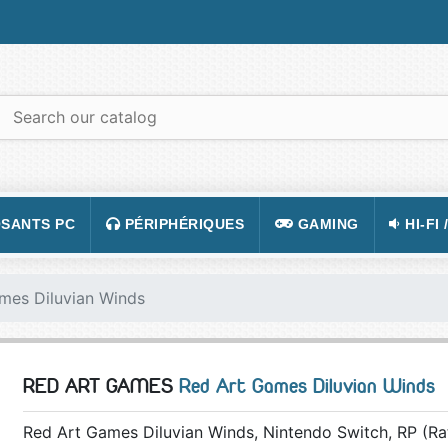
SANTS PC
PÉRIPHÉRIQUES
GAMING
HI-FI 
 PORTABLES
TATION
CLAVIER
CONSOLE
APPA
mes Diluvian Winds
R PC
CASQUE
JEUX VIDÉOS
CAMÉ
 GRAPHIQUE
SOURIS
ACCESSOIRE DE JEUX
TÉLÉ
RED ART GAMES
Red Art Games Diluvian Winds
 MÈRE
TAPIS DE SOURIS
FIGURINES JEU
VIDÉ
 SON
ÉCRAN
LUNETTES POUR JO
TÉLÉ
Red Art Games Diluvian Winds, Nintendo Switch, RP (Ra