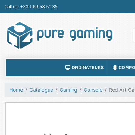
Call us:
+33 1 69 58 51 35
ORDINATEURS
COMPO
ACCESSOIRES ORDINATEURS
ALIMEN
Home
Catalogue
Gaming
Console
Red Art Ga
ORDINATEUR PORTABLE
BOÎTIE
ORDINATEURS FIXES
CARTE
LOGICIELS
CARTE
TABLETTES
CARTE