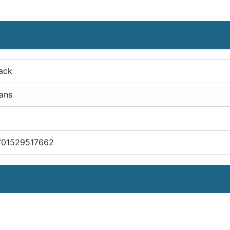
ack
ans
701529517662