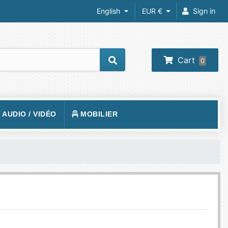
English
EUR €
Sign in
Cart
0
/ AUDIO / VIDÉO
MOBILIER
REIL PHOTO
TAPIS DE SOL
RA IP
FAUTEUILS GAMER
 VIDÉOS
VISION
BUREAUX GAMING
O-PROJECTEUR
UEURS
PHONE