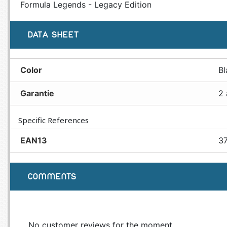
Formula Legends - Legacy Edition
DATA SHEET
Color
Bl
Garantie
2 
Specific References
EAN13
3
COMMENTS
No customer reviews for the moment.