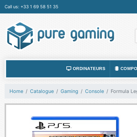
Call us:
+33 1 69 58 51 35
ORDINATEURS
COMPO
ACCESSOIRES ORDINATEURS
ALIMEN
Home
Catalogue
Gaming
Console
Formula Le
ORDINATEUR PORTABLE
BOÎTIE
ORDINATEURS FIXES
CARTE
LOGICIELS
CARTE
TABLETTES
CARTE