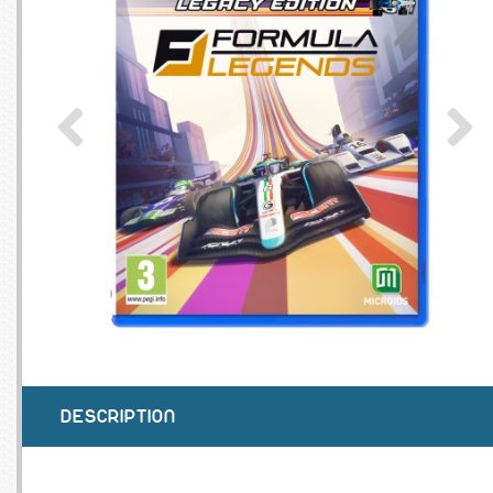
SERVEURS
CONNE
BAGAGERIE
CUSTO
DISQUE
MÉMOIR
PROCE
REFRO
DESCRIPTION