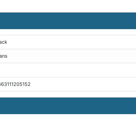
ack
ans
663111205152