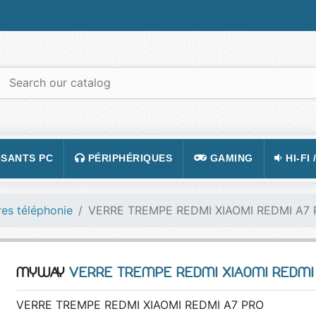
SANTS PC
PÉRIPHÉRIQUES
GAMING
HI-FI 
 PORTABLES
TATION
CLAVIER
CONSOLE
APPA
es téléphonie
VERRE TREMPE REDMI XIAOMI REDMI A7
R PC
CASQUE
JEUX VIDÉOS
CAMÉ
 GRAPHIQUE
SOURIS
ACCESSOIRE DE JEUX
TÉLÉ
MYWAY
VERRE TREMPE REDMI XIAOMI REDMI
 MÈRE
TAPIS DE SOURIS
FIGURINES JEU
VIDÉ
 SON
ÉCRAN
LUNETTES POUR JO
TÉLÉ
VERRE TREMPE REDMI XIAOMI REDMI A7 PRO