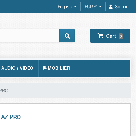
English
EUR €
Sign in
Cart
0
/ AUDIO / VIDÉO
MOBILIER
REIL PHOTO
TAPIS DE SOL
 PRO
RA IP
FAUTEUILS GAMER
 VIDÉOS
VISION
BUREAUX GAMING
 A7 PRO
O-PROJECTEUR
UEURS
PHONE