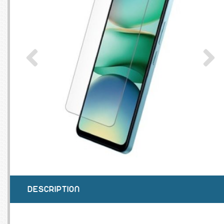
SERVEURS
CONNE
BAGAGERIE
CUSTO
DISQUE
MÉMOIR
PROCE
REFRO
DESCRIPTION