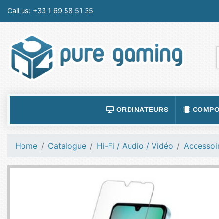
Call us:
+33 1 69 58 51 35
ORDINATEURS
COMPO
ACCESSOIRES ORDINATEURS
ALIMEN
Home
Catalogue
Hi-Fi / Audio / Vidéo
Accessoir
ORDINATEUR PORTABLE
BOÎTIE
ORDINATEURS FIXES
CARTE
LOGICIELS
CARTE
TABLETTES
CARTE