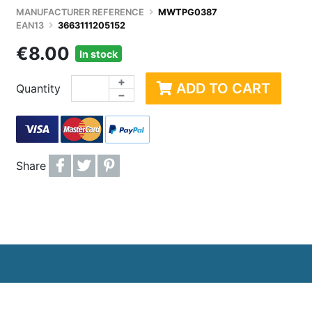
CTIQUES
ENCEINTES / HAUTS-PARLEURS
PRODUITS DÉRIVÉS
CART
MANUFACTURER REFERENCE
MWTPG0387
EAN13
3663111205152
MISATION PC
PÉRIPHÉRIQUE DE JEU / MANETTES
JEUX / JOUETS
COQU
€8.00
In stock
 DUR
ACCESSOIRES STREAMING
JOUETS D'EXTÉRIEU
ACCE
+
E VIVE
WEBCAM
ACCE
ADD TO CART
Quantity
−
SSEUR
ROUTEUR, WIFI, RÉSEAU
OBJE
IDISSEMENT WATERCOOLING
ACCESSOIRES ET ADAPTATEURS RÉSEAUX
Share