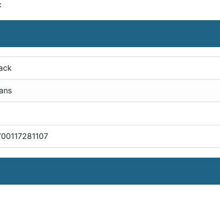
c
ack
ans
700117281107