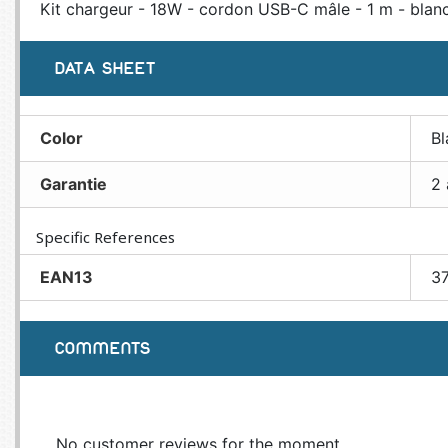
Kit chargeur - 18W - cordon USB-C mâle - 1 m - blan
DATA SHEET
Color
Bl
Garantie
2 
Specific References
EAN13
3
COMMENTS
No customer reviews for the moment.