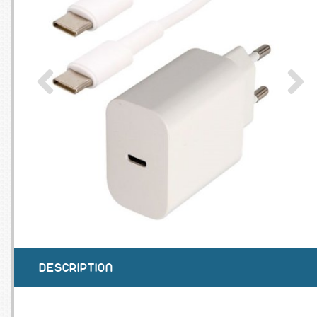
SERVEURS
CONNE
BAGAGERIE
CUSTO
DISQUE
MÉMOIR
PROCE
REFRO
DESCRIPTION