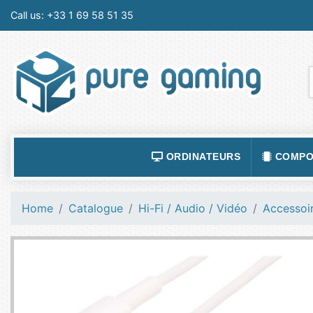
Call us:
+33 1 69 58 51 35
ORDINATEURS
COMPO
ACCESSOIRES ORDINATEURS
ALIMEN
Home
Catalogue
Hi-Fi / Audio / Vidéo
Accessoir
ORDINATEUR PORTABLE
BOÎTIE
ORDINATEURS FIXES
CARTE
LOGICIELS
CARTE
TABLETTES
CARTE