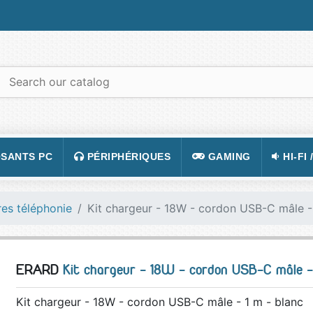
SANTS PC
PÉRIPHÉRIQUES
GAMING
HI-FI 
 PORTABLES
TATION
CLAVIER
CONSOLE
APPA
es téléphonie
Kit chargeur - 18W - cordon USB-C mâle -
R PC
CASQUE
JEUX VIDÉOS
CAMÉ
 GRAPHIQUE
SOURIS
ACCESSOIRE DE JEUX
TÉLÉ
ERARD
Kit chargeur - 18W - cordon USB-C mâle -
 MÈRE
TAPIS DE SOURIS
FIGURINES JEU
VIDÉ
 SON
ÉCRAN
LUNETTES POUR JO
TÉLÉ
Kit chargeur - 18W - cordon USB-C mâle - 1 m - blanc