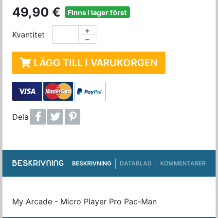
49,90 €
Finns i lager först
+
Kvantitet
−
LÄGG TILL I VARUKORGEN
Dela
BESKRIVNING
BESKRIVNING
DATABLAD
KOMMENTARER
My Arcade - Micro Player Pro Pac-Man