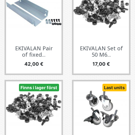
EKIVALAN Pair
EKIVALAN Set of
of fixed...
50 M6...
Pris
Pris
42,00 €
17,00 €
Finns i lager först
Last units