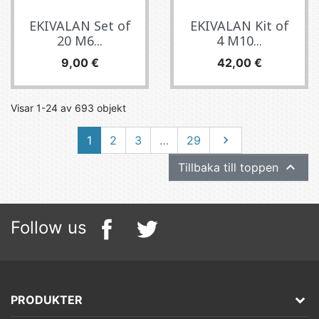
EKIVALAN Set of
EKIVALAN Kit of
20 M6...
4 M10...
Pris
Pris
9,00 €
42,00 €
Visar 1-24 av 693 objekt
Nästa
1
2
3
…
29


Tillbaka till toppen
Follow us
PRODUKTER