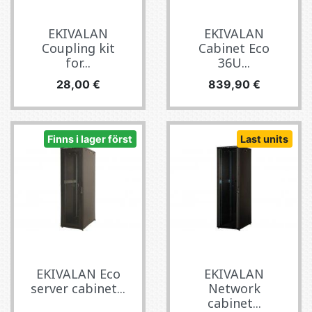
EKIVALAN
EKIVALAN
Coupling kit
Cabinet Eco
for...
36U...
Pris
Pris
28,00 €
839,90 €
Finns i lager först
Last units
EKIVALAN Eco
EKIVALAN
server cabinet...
Network
cabinet...