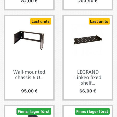
Pris
Pris
82,00 €
203,90 €
Last units
Last units
Wall-mounted
LEGRAND
chassis 6 U...
Linkeo fixed
shelf...
Pris
Pris
95,00 €
66,00 €
Finns i lager först
Finns i lager först