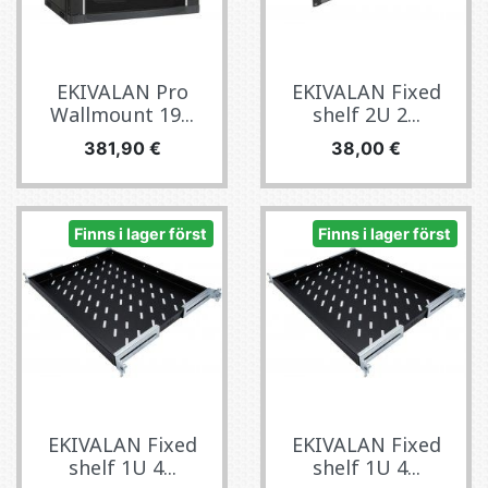
EKIVALAN Pro
EKIVALAN Fixed
Wallmount 19...
shelf 2U 2...
Pris
Pris
381,90 €
38,00 €
Finns i lager först
Finns i lager först
EKIVALAN Fixed
EKIVALAN Fixed
shelf 1U 4...
shelf 1U 4...