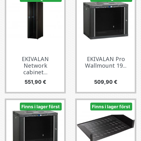
EKIVALAN
EKIVALAN Pro
Network
Wallmount 19...
cabinet...
Pris
Pris
551,90 €
509,90 €
Finns i lager först
Finns i lager först