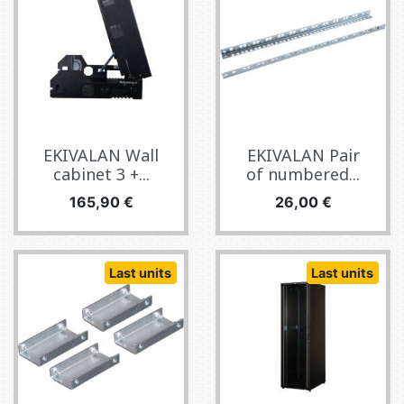
EKIVALAN Wall
EKIVALAN Pair
cabinet 3 +...
of numbered...
Pris
Pris
165,90 €
26,00 €
Last units
Last units