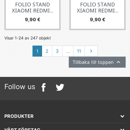
FOLIO STAND
FOLIO STAND
XIAOMI REDMI...
XIAOMI REDMI...
Pris
Pris
9,90 €
9,90 €
Visar 1-24 av 247 objekt
Nästa
1
2
3
…
11


Tillbaka till toppen
Follow us
PRODUKTER
VÅRT FÖRETAG