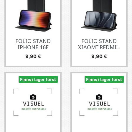
FOLIO STAND
FOLIO STAND
IPHONE 16E
XIAOMI REDMI...
Pris
Pris
9,90 €
9,90 €
Finns i lager först
Finns i lager först