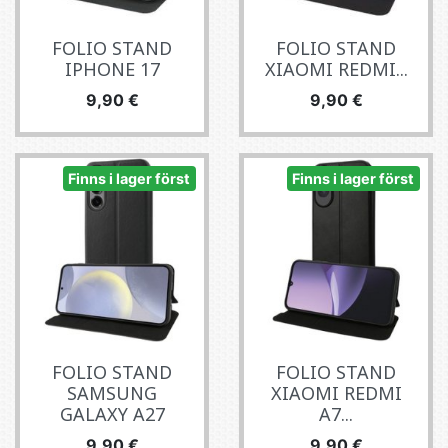
FOLIO STAND
FOLIO STAND
IPHONE 17
XIAOMI REDMI...
Pris
Pris
9,90 €
9,90 €
Finns i lager först
Finns i lager först
FOLIO STAND
FOLIO STAND
SAMSUNG
XIAOMI REDMI
GALAXY A27
A7...
Pris
Pris
9,90 €
9,90 €