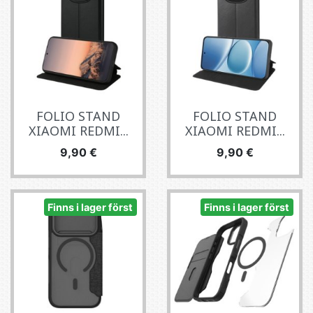
FOLIO STAND
FOLIO STAND
XIAOMI REDMI...
XIAOMI REDMI...
Pris
Pris
9,90 €
9,90 €
Finns i lager först
Finns i lager först