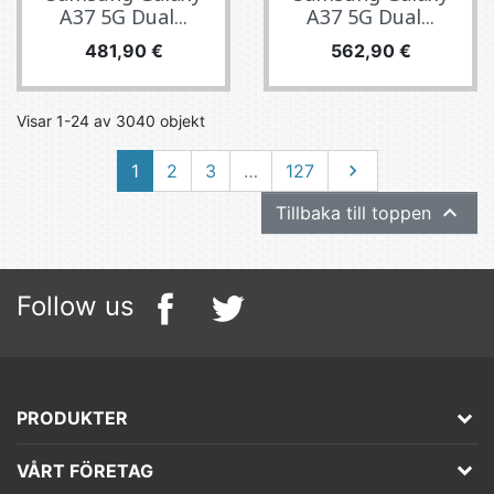
A37 5G Dual...
A37 5G Dual...
Pris
Pris
481,90 €
562,90 €
Visar 1-24 av 3040 objekt
Nästa
1
2
3
…
127


Tillbaka till toppen
Follow us
PRODUKTER
VÅRT FÖRETAG