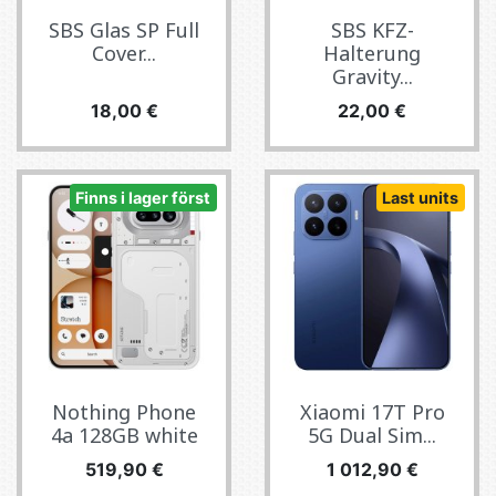
SBS Glas SP Full
SBS KFZ-
Cover...
Halterung
Gravity...
Pris
Pris
18,00 €
22,00 €
Finns i lager först
Last units
Nothing Phone
Xiaomi 17T Pro
4a 128GB white
5G Dual Sim...
Pris
Pris
519,90 €
1 012,90 €