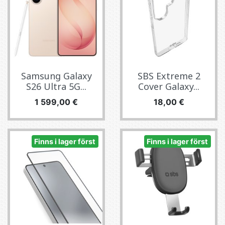
Samsung Galaxy
SBS Extreme 2
S26 Ultra 5G...
Cover Galaxy...
Pris
Pris
1 599,00 €
18,00 €
Finns i lager först
Finns i lager först