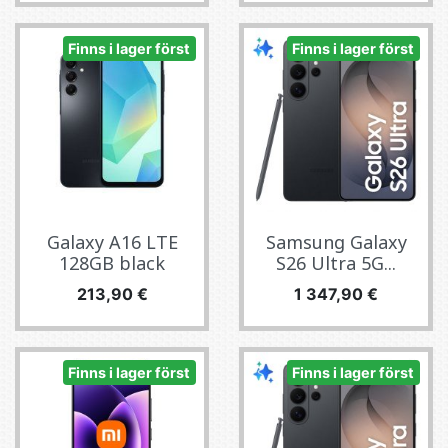
Finns i lager först
Finns i lager först
Galaxy A16 LTE
Samsung Galaxy
128GB black
S26 Ultra 5G...
Pris
Pris
213,90 €
1 347,90 €
Finns i lager först
Finns i lager först