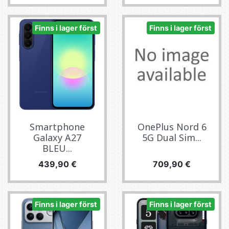
Finns i lager först
Finns i lager först
Smartphone
OnePlus Nord 6
Galaxy A27
5G Dual Sim...
BLEU...
Pris
Pris
439,90 €
709,90 €
Finns i lager först
Finns i lager först