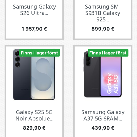
Samsung Galaxy
Samsung SM-
S26 Ultra...
S931B Galaxy
S25...
Pris
Pris
1 957,90 €
899,90 €
Finns i lager först
Finns i lager först
Galaxy S25 5G
Samsung Galaxy
Noir Absolue...
A37 5G 6RAM...
Pris
Pris
829,90 €
439,90 €