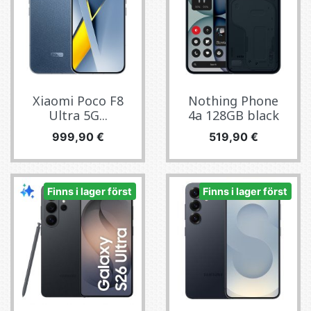
Xiaomi Poco F8
Nothing Phone
Ultra 5G...
4a 128GB black
Pris
Pris
999,90 €
519,90 €
Finns i lager först
Finns i lager först