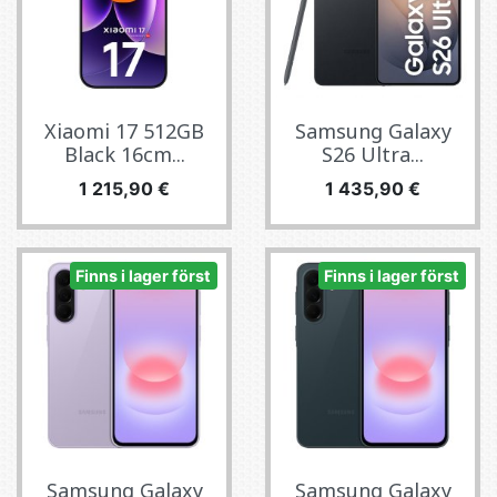
Xiaomi 17 512GB
Samsung Galaxy
Black 16cm...
S26 Ultra...
Pris
Pris
1 215,90 €
1 435,90 €
Finns i lager först
Finns i lager först
Samsung Galaxy
Samsung Galaxy