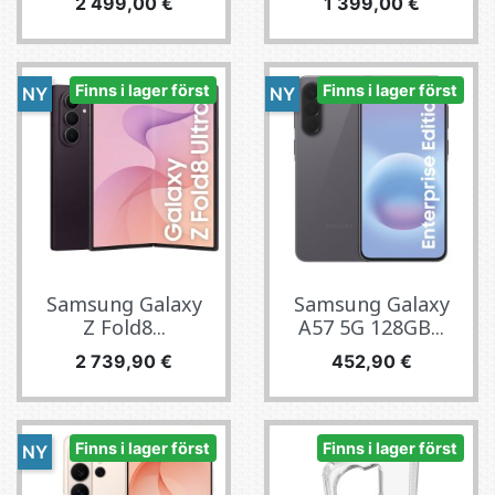
Pris
Pris
2 499,00 €
1 399,00 €
Finns i lager först
Finns i lager först
NY
NY
Samsung Galaxy
Samsung Galaxy
Z Fold8...
A57 5G 128GB...
Pris
Pris
2 739,90 €
452,90 €
Finns i lager först
Finns i lager först
NY