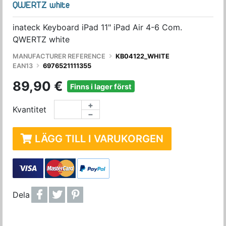
QWERTZ white
inateck Keyboard iPad 11" iPad Air 4-6 Com.
QWERTZ white
MANUFACTURER REFERENCE
KB04122_WHITE
EAN13
6976521111355
89,90 €
Finns i lager först
+
Kvantitet
−
LÄGG TILL I VARUKORGEN
Dela