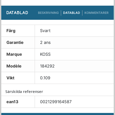
DATABLAD
BESKRIVNING
DATABLAD
KOMMENTARER
Färg
Svart
Garantie
2 ans
Marque
KOSS
Modèle
184292
Vikt
0.109
Särskilda referenser
ean13
0021299164587