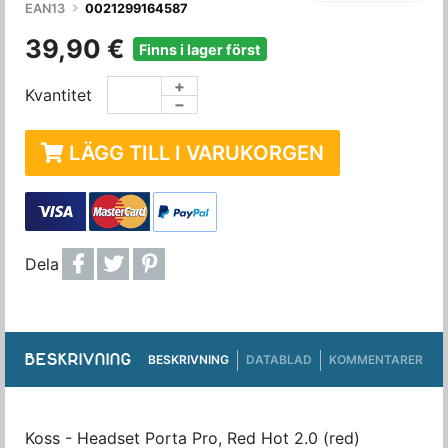
EAN13
0021299164587
39,90 €
Finns i lager först
+
Kvantitet
−
LÄGG TILL I VARUKORGEN
Dela
BESKRIVNING
BESKRIVNING
DATABLAD
KOMMENTARER
Koss - Headset Porta Pro, Red Hot 2.0 (red)