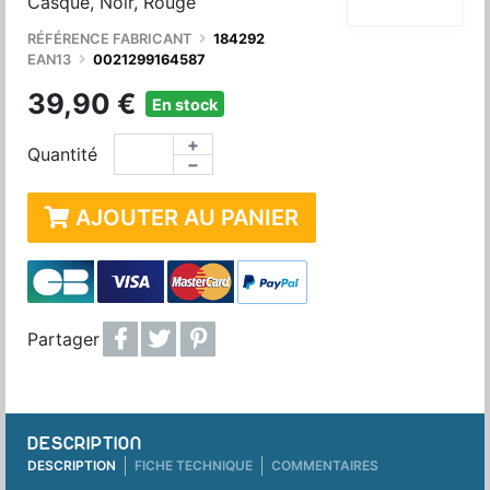
Casque, Noir, Rouge
RÉFÉRENCE FABRICANT
184292
EAN13
0021299164587
39,90 €
En stock
+
Quantité
−
AJOUTER AU PANIER
Partager
DESCRIPTION
DESCRIPTION
FICHE TECHNIQUE
COMMENTAIRES