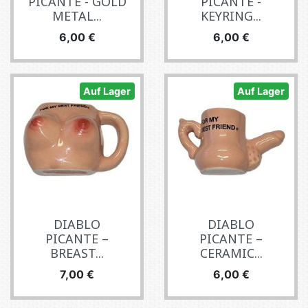
PICANTE - GOLD
PICANTE -
METAL...
KEYRING...
Preis
Preis
6,00 €
6,00 €
Auf Lager
Auf Lager
DIABLO
DIABLO
PICANTE –
PICANTE –
BREAST...
CERAMIC...
Preis
Preis
7,00 €
6,00 €