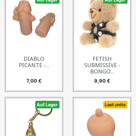
DIABLO
FETISH
PICANTE -...
SUBMISSIVE -
BONGO...
Preis
Preis
7,00 €
9,90 €
Auf Lager
Last units