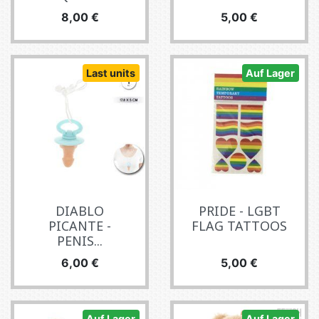
Preis
Preis
8,00 €
5,00 €
Last units
Auf Lager
DIABLO
PRIDE - LGBT
PICANTE -
FLAG TATTOOS
PENIS...
Preis
Preis
6,00 €
5,00 €
Auf Lager
Auf Lager