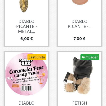
DIABLO
DIABLO
PICANTE -
PICANTE -...
METAL...
Preis
Preis
6,00 €
7,00 €
Last units
Auf Lager
DIABLO
FETISH