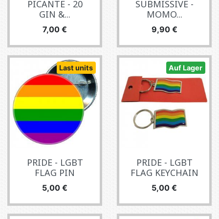
PICANTE - 20
SUBMISSIVE -
GIN &...
MOMO...
Preis
Preis
7,00 €
9,90 €
Last units
Auf Lager
PRIDE - LGBT
PRIDE - LGBT
FLAG PIN
FLAG KEYCHAIN
Preis
Preis
5,00 €
5,00 €