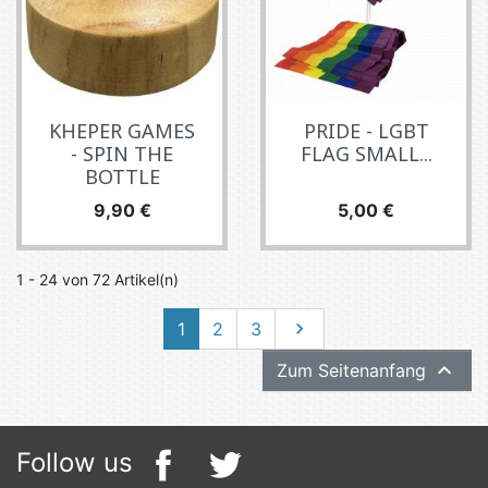
KHEPER GAMES
PRIDE - LGBT
- SPIN THE
FLAG SMALL...
BOTTLE
Preis
Preis
9,90 €
5,00 €
1 - 24 von 72 Artikel(n)
Weiter
1
2
3


Zum Seitenanfang
Follow us