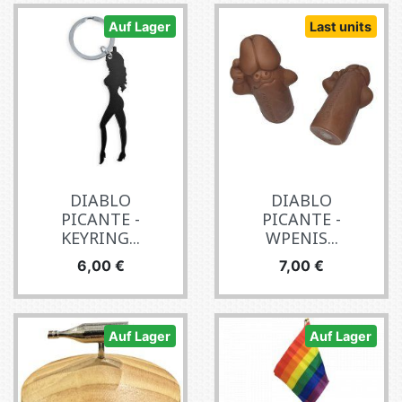
Auf Lager
Last units
DIABLO
DIABLO
PICANTE -
PICANTE -
KEYRING...
WPENIS...
Preis
Preis
6,00 €
7,00 €
Auf Lager
Auf Lager