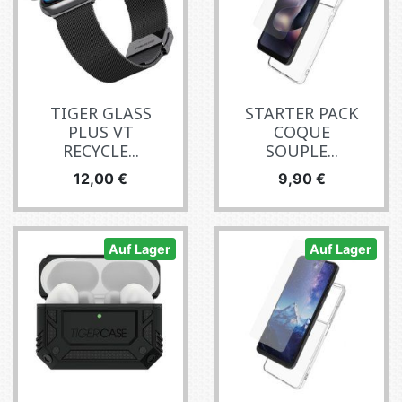
TIGER GLASS
STARTER PACK
PLUS VT
COQUE
RECYCLE...
SOUPLE...
Preis
Preis
12,00 €
9,90 €
Auf Lager
Auf Lager