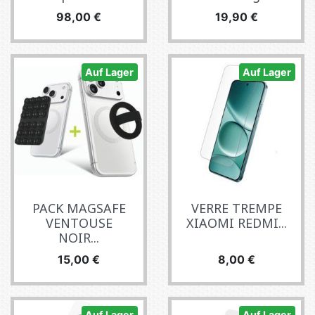
Preis
Preis
98,00 €
19,90 €
Auf Lager
Auf Lager
PACK MAGSAFE
VERRE TREMPE
VENTOUSE
XIAOMI REDMI...
NOIR...
Preis
Preis
15,00 €
8,00 €
Auf Lager
Auf Lager