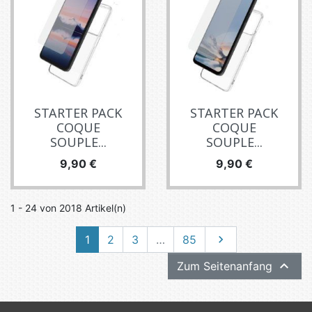
STARTER PACK
STARTER PACK
COQUE
COQUE
SOUPLE...
SOUPLE...
Preis
Preis
9,90 €
9,90 €
1 - 24 von 2018 Artikel(n)
Weiter
1
2
3
…
85


Zum Seitenanfang