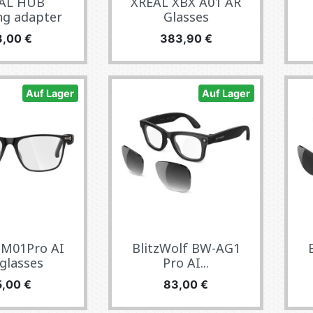
AL HUB
XREAL XBX A01 AR
ng adapter
Glasses
eis
Preis
3,00 €
383,90 €
Auf Lager
Auf Lager
M01Pro AI
BlitzWolf BW-AG1
glasses
Pro AI...
eis
Preis
5,00 €
83,00 €