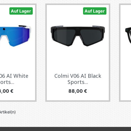
Auf Lager
Auf Lager
06 AI White
Colmi V06 AI Black
orts...
Sports...
eis
Preis
8,00 €
88,00 €
rtikel(n)