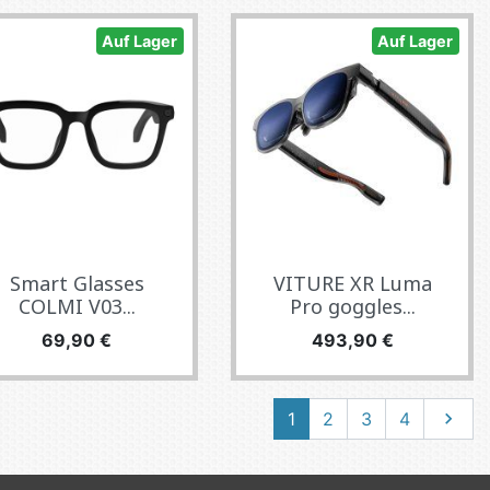
Auf Lager
Auf Lager
Smart Glasses
VITURE XR Luma
COLMI V03...
Pro goggles...
Preis
Preis
69,90 €
493,90 €
Weiter
1
2
3
4
