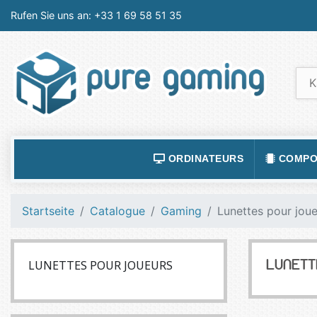
Rufen Sie uns an:
+33 1 69 58 51 35
ORDINATEURS
COMPO
ACCESSOIRES ORDINATEURS
ALIMEN
Startseite
Catalogue
Gaming
Lunettes pour jou
ORDINATEUR PORTABLE
BOÎTIE
ORDINATEURS FIXES
CARTE
LUNETTES POUR JOUEURS
LUNETT
LOGICIELS
CARTE
TABLETTES
CARTE