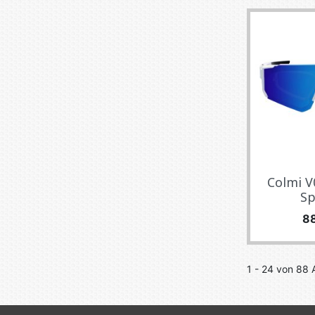
Colmi V
Sp
Pr
8
1 - 24 von 88 A