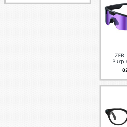
ZEBL
Purple
Pr
8