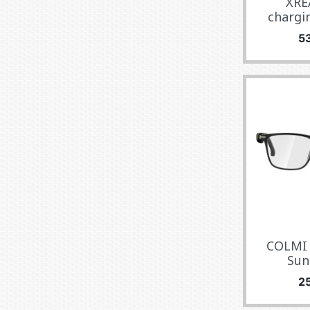
XRE
chargi
Pr
5
COLMI 
Sun
Pr
2