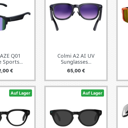
AZE Q01
Colmi A2 AI UV
 Sports...
Sunglasses...
eis
Preis
2,00 €
65,00 €
Auf Lager
Auf Lager