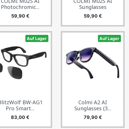
COLMI M02S AI
COLMI M02S AI
Photochromic...
Sunglasses
Preis
Preis
59,90 €
59,90 €
Auf Lager
Auf Lager
BlitzWolf BW-AG1
Colmi A2 AI
Pro Smart...
Sunglasses (3...
Preis
Preis
83,00 €
79,90 €