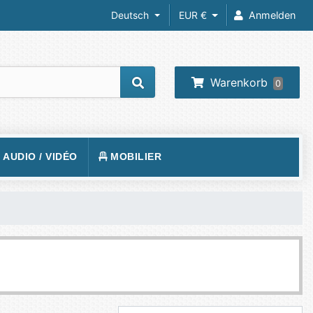
Deutsch
EUR €
Anmelden
Warenkorb
0
/ AUDIO / VIDÉO
MOBILIER
REIL PHOTO
TAPIS DE SOL
RA IP
SIÈGE
 VIDÉOS
VISION
BUREAUX
O-PROJECTEUR
UEURS
PHONE