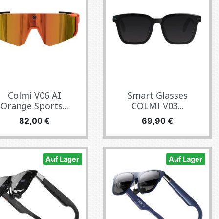
Colmi V06 AI
Smart Glasses
Orange Sports...
COLMI V03...
Preis
Preis
82,00 €
69,90 €
Auf Lager
Auf Lager