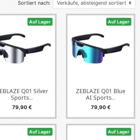
Sortiert nach:
E TV ET ACQUISITION VIDÉO
ES / PROTECTION TÉLÉPHONE
Auf Lager
Auf Lager
R
SSOIRES TABLETTES / SMARTPHONES
SSOIRES TÉLÉPHONIE
TS CONNECTÉS
EBLAZE Q01 Silver
ZEBLAZE Q01 Blue
Sports...
AI Sports...
Preis
Preis
79,90 €
79,90 €
Auf Lager
Auf Lager