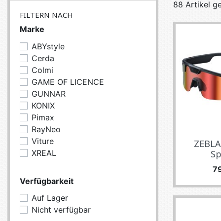
88 Artikel g
SERVEURS
CONNE
FILTERN NACH
BAGAGERIE
CUSTO
Marke
DISQUE
ABYstyle
MÉMOIR
Cerda
Colmi
PROCE
GAME OF LICENCE
REFRO
GUNNAR
KONIX
Pimax
RayNeo
Viture
ZEBLA
XREAL
Sp
Pr
7
Verfügbarkeit
Auf Lager
Nicht verfügbar