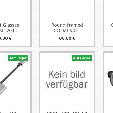
 Glasses
Round-framed
I V03...
COLMI V03...
eis
Preis
6,00 €
66,00 €
Auf Lager
Auf Lager