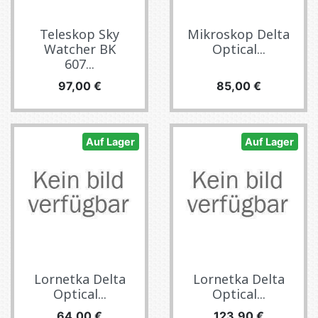
Teleskop Sky
Mikroskop Delta
Watcher BK
Optical...
607...
Preis
Preis
97,00 €
85,00 €
Auf Lager
Auf Lager
Lornetka Delta
Lornetka Delta
Optical...
Optical...
Preis
Preis
64,00 €
123,90 €