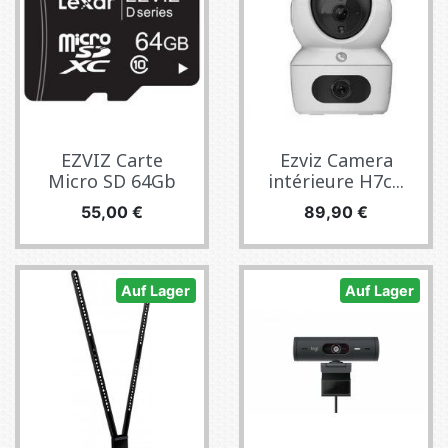
EZVIZ Carte
Ezviz Camera
Micro SD 64Gb
intérieure H7c...
Preis
Preis
55,00 €
89,90 €
Auf Lager
Auf Lager