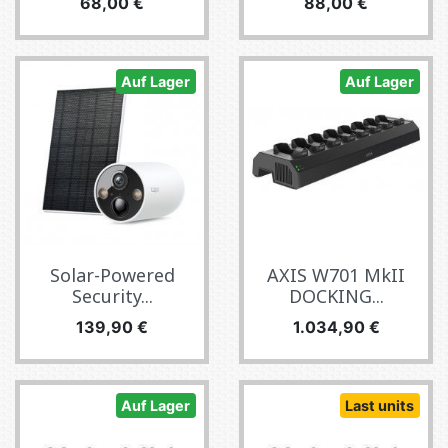
Preis
Preis
68,00 €
88,00 €
Auf Lager
Auf Lager
Solar-Powered
AXIS W701 MkII
Security...
DOCKING...
Preis
Preis
139,90 €
1.034,90 €
Auf Lager
Last units