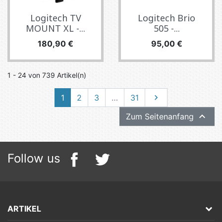
Logitech TV
Logitech Brio
MOUNT XL -...
505 -...
Preis
Preis
180,90 €
95,00 €
1 - 24 von 739 Artikel(n)
Weiter
1
2
3
…
31


Zum Seitenanfang
Follow us
ARTIKEL