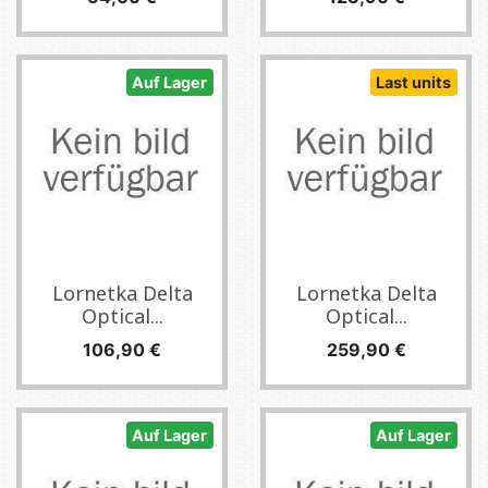
Auf Lager
Last units
Lornetka Delta
Lornetka Delta
Optical...
Optical...
Preis
Preis
106,90 €
259,90 €
Auf Lager
Auf Lager