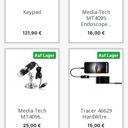
Keypad
Media-Tech
MT4095
Endoscope...
Preis
Preis
121,90 €
18,00 €
Auf Lager
Auf Lager
Media-Tech
Tracer 46629
MT4096...
HardWIre...
Preis
Preis
25,00 €
15,00 €