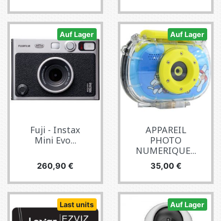
Auf Lager
Auf Lager
Fuji - Instax
APPAREIL
Mini Evo...
PHOTO
NUMERIQUE...
Preis
Preis
260,90 €
35,00 €
Last units
Auf Lager