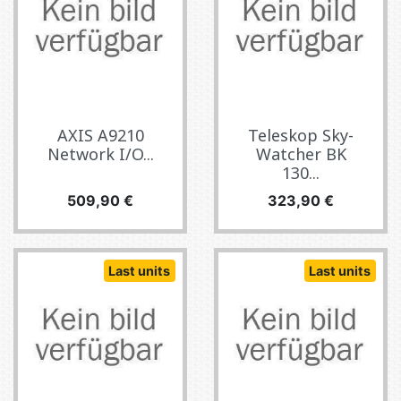
AXIS A9210
Teleskop Sky-
Network I/O...
Watcher BK
130...
Preis
Preis
509,90 €
323,90 €
Last units
Last units