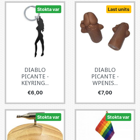
Stokta var
Last units
DIABLO
DIABLO
PICANTE -
PICANTE -
KEYRING...
WPENIS...
Fiyat
Fiyat
€6,00
€7,00
Stokta var
Stokta var