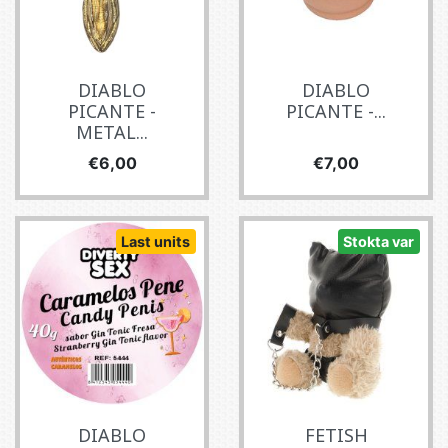
DIABLO
DIABLO
PICANTE -
PICANTE -...
METAL...
Fiyat
Fiyat
€6,00
€7,00
Last units
Stokta var
DIABLO
FETISH