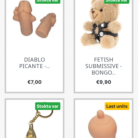
DIABLO
FETISH
PICANTE -...
SUBMISSIVE -
BONGO...
Fiyat
Fiyat
€7,00
€9,90
Stokta var
Last units