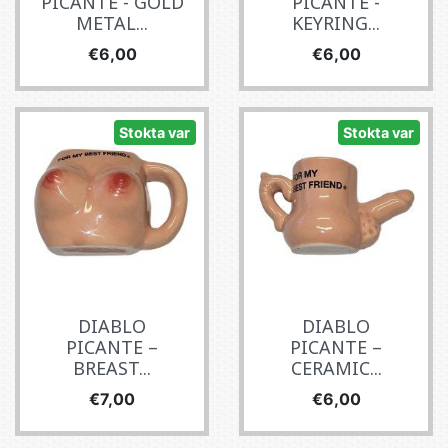
PICANTE - GOLD
PICANTE -
METAL...
KEYRING...
Fiyat
Fiyat
€6,00
€6,00
Stokta var
Stokta var
DIABLO
DIABLO
PICANTE –
PICANTE –
BREAST...
CERAMIC...
Fiyat
Fiyat
€7,00
€6,00