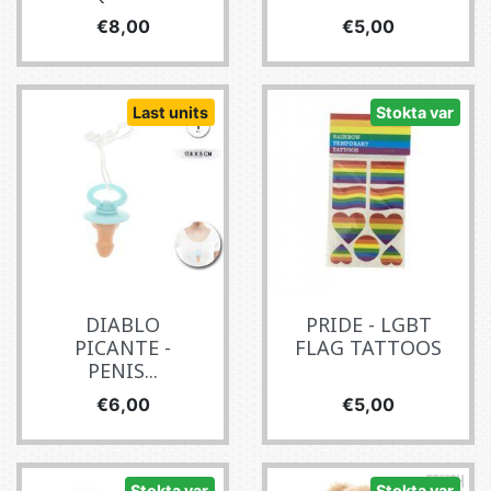
Fiyat
Fiyat
€8,00
€5,00
Last units
Stokta var
DIABLO
PRIDE - LGBT
PICANTE -
FLAG TATTOOS
PENIS...
Fiyat
Fiyat
€6,00
€5,00
Stokta var
Stokta var