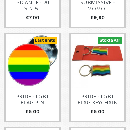
PICANTE - 20
SUBMISSIVE -
GIN &...
MOMO...
Fiyat
Fiyat
€7,00
€9,90
Last units
Stokta var
PRIDE - LGBT
PRIDE - LGBT
FLAG PIN
FLAG KEYCHAIN
Fiyat
Fiyat
€5,00
€5,00