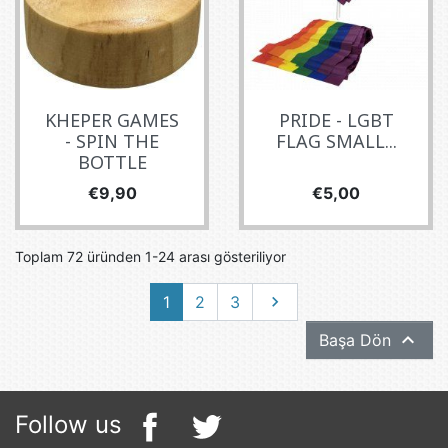
KHEPER GAMES
PRIDE - LGBT
- SPIN THE
FLAG SMALL...
BOTTLE
Fiyat
Fiyat
€9,90
€5,00
Toplam 72 üründen 1-24 arası gösteriliyor
Sonraki
1
2
3


Başa Dön
Follow us