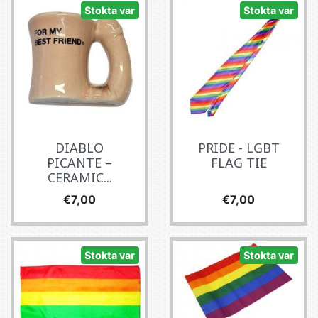
Stokta var
Stokta var
DIABLO
PRIDE - LGBT
PICANTE –
FLAG TIE
CERAMIC...
Fiyat
Fiyat
€7,00
€7,00
Stokta var
Stokta var