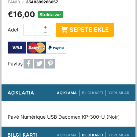
EAN13
3548389266657
€16,00
Stokta var
+
SEPETE EKLE
Adet
−
Paylaş
AÇIKLAMA
AÇIKLAMA
BILGI KARTI
YORUMLAR
Pavé Numérique USB Dacomex KP-300-U (Noir)
BILGI KARTI
AÇIKLAMA
BILGI KARTI
YORUMLAR