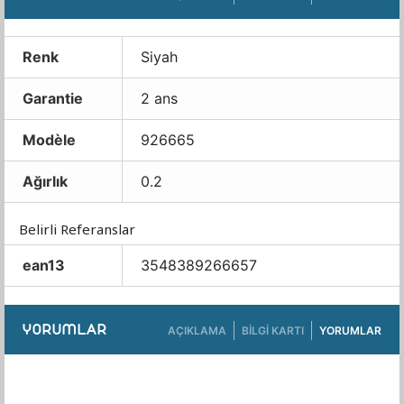
Renk
Siyah
Garantie
2 ans
Modèle
926665
Ağırlık
0.2
Belirli Referanslar
ean13
3548389266657
YORUMLAR
AÇIKLAMA
BILGI KARTI
YORUMLAR