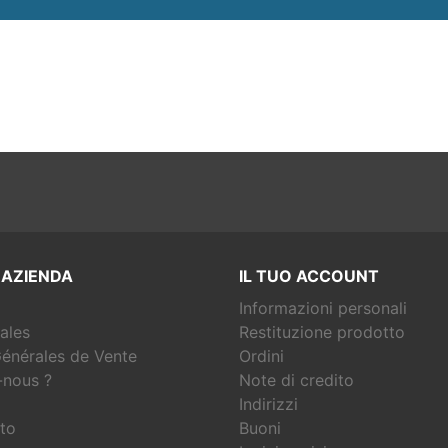
 AZIENDA
IL TUO ACCOUNT
Informazioni personali
ales
Restituzione prodotto
énérales de Vente
Ordini
nous ?
Note di credito
Indirizzi
to
Buoni