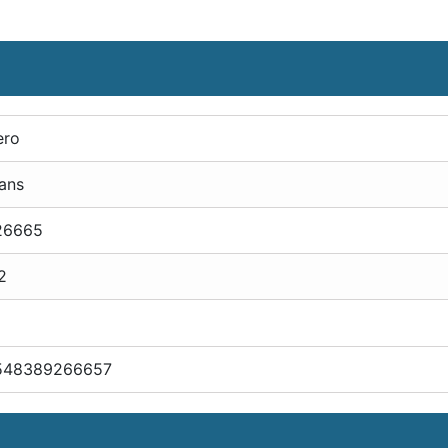
ero
ans
26665
2
548389266657