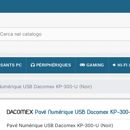
SANTS PC
PÉRIPHÉRIQUES
GAMING
HI-FI 
 PORTABLES
TATION
CLAVIER
CONSOLE
APPA
Numérique USB Dacomex KP-300-U (Noir)
R PC
CASQUE
JEUX VIDÉOS
CAMÉ
 GRAPHIQUE
SOURIS
ACCESSOIRE DE JEUX
TÉLÉ
DACOMEX
Pavé Numérique USB Dacomex KP-300-
 MÈRE
TAPIS DE SOURIS
FIGURINES JEU
VIDÉ
 SON
ÉCRAN
LUNETTES POUR JO
TÉLÉ
Pavé Numérique USB Dacomex KP-300-U (Noir)