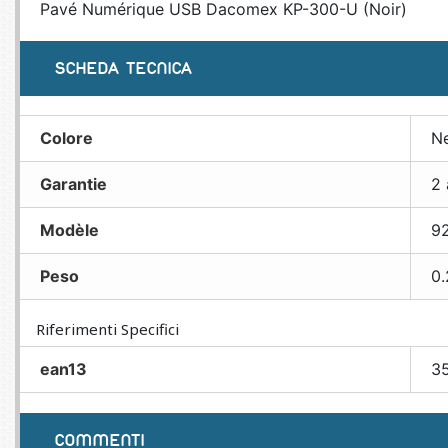
Pavé Numérique USB Dacomex KP-300-U (Noir)
SCHEDA TECNICA
Colore
N
Garantie
2 
Modèle
9
Peso
0.
Riferimenti Specifici
ean13
3
COMMENTI