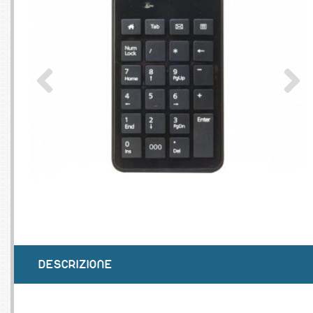
SERVEURS
CONNE
BAGAGERIE
CUSTO
DISQUE
MÉMOIR
PROCE
REFRO
DESCRIZIONE