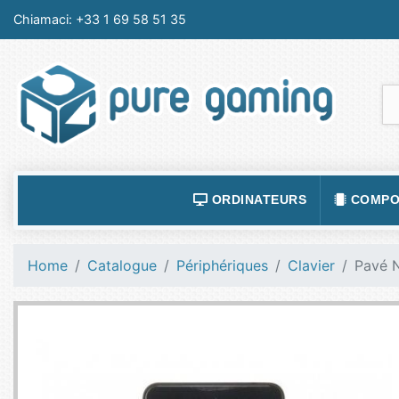
Chiamaci:
+33 1 69 58 51 35
ORDINATEURS
COMPO
ACCESSOIRES ORDINATEURS
ALIMEN
Home
Catalogue
Périphériques
Clavier
Pavé 
ORDINATEUR PORTABLE
BOÎTIE
ORDINATEURS FIXES
CARTE
LOGICIELS
CARTE
TABLETTES
CARTE