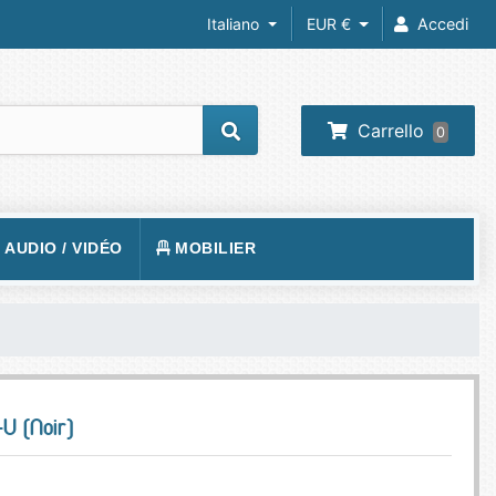
Italiano
EUR €
Accedi
Carrello
0
/ AUDIO / VIDÉO
MOBILIER
REIL PHOTO
TAPIS DE SOL
RA IP
SIÈGE
 VIDÉOS
VISION
BUREAUX
U (Noir)
O-PROJECTEUR
UEURS
PHONE