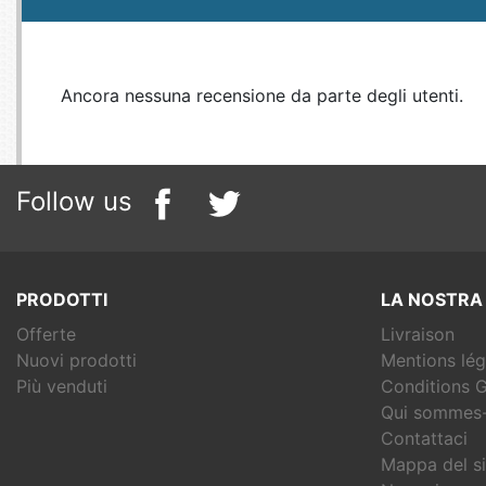
Ancora nessuna recensione da parte degli utenti.
Follow us
PRODOTTI
LA NOSTRA
Offerte
Livraison
Nuovi prodotti
Mentions lég
Più venduti
Conditions G
Qui sommes-
Contattaci
Mappa del si