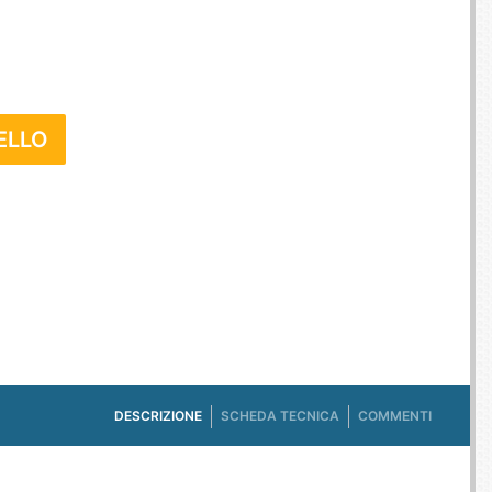
E TV ET ACQUISITION VIDÉO
ES / PROTECTION TÉLÉPHONE
R
SSOIRES TABLETTES / SMARTPHONES
SSOIRES TÉLÉPHONIE
ELLO
TS CONNECTÉS
DESCRIZIONE
SCHEDA TECNICA
COMMENTI