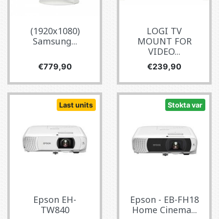
(1920x1080)
LOGI TV
Samsung...
MOUNT FOR
VIDEO...
Fiyat
Fiyat
€779,90
€239,90
Last units
Stokta var
Epson EH-
Epson - EB-FH18
TW840
Home Cinema...