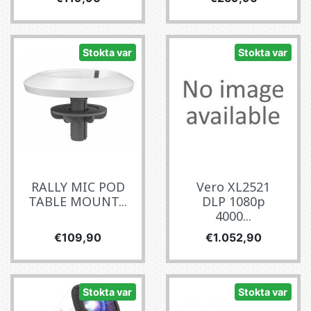
Stokta var
Stokta var
RALLY MIC POD
Vero XL2521
TABLE MOUNT...
DLP 1080p
4000...
Fiyat
Fiyat
€109,90
€1.052,90
Stokta var
Stokta var