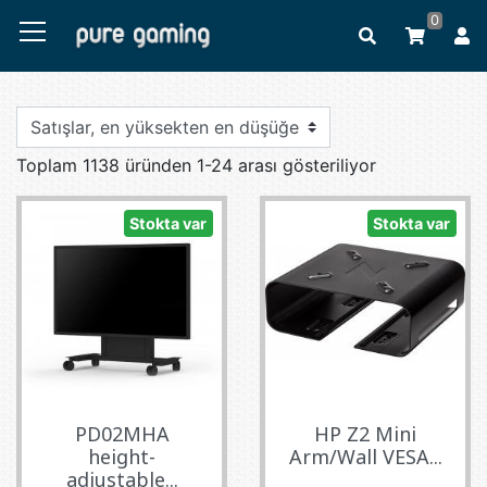
0
Toplam 1138 üründen 1-24 arası gösteriliyor
Stokta var
Stokta var
PD02MHA
HP Z2 Mini
height-
Arm/Wall VESA...
adjustable...