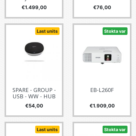
Fiyat
Fiyat
€1.499,00
€76,00
Last units
Stokta var
SPARE - GROUP -
EB-L260F
USB - WW - HUB
Fiyat
Fiyat
€54,00
€1.909,00
Last units
Stokta var