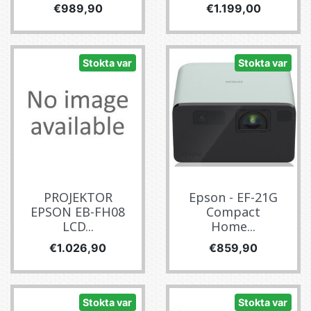
Fiyat
Fiyat
€989,90
€1.199,00
Stokta var
Stokta var
PROJEKTOR
Epson - EF-21G
EPSON EB-FH08
Compact
LCD...
Home...
Fiyat
Fiyat
€1.026,90
€859,90
Stokta var
Stokta var