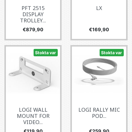
PFT 2515
LX
DISPLAY
TROLLEY...
Fiyat
Fiyat
€879,90
€169,90
Stokta var
Stokta var
LOGI WALL
LOGI RALLY MIC
MOUNT FOR
POD...
VIDEO...
Fiyat
Fiyat
€119,90
€259,90