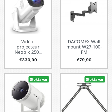
Vidéo-
DACOMEX Wall
projecteur
mount W27-100-
Neopix 250...
FM
Fiyat
Fiyat
€330,90
€79,90
Stokta var
Stokta var