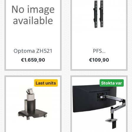
Optoma ZH521
PFS...
Fiyat
Fiyat
€1.659,90
€109,90
Last units
Stokta var