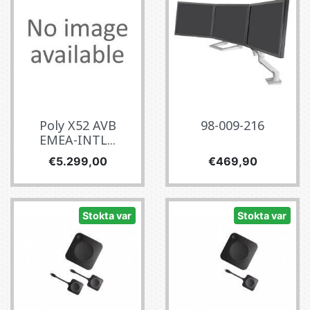
Poly X52 AVB
98-009-216
EMEA-INTL...
Fiyat
Fiyat
€5.299,00
€469,90
Stokta var
Stokta var