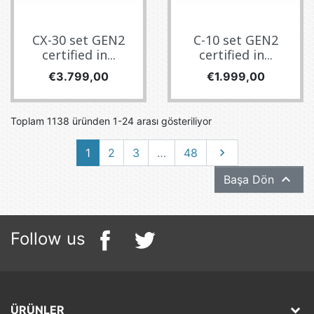
CX-30 set GEN2
C-10 set GEN2
certified in...
certified in...
Fiyat
Fiyat
€3.799,00
€1.999,00
Toplam 1138 üründen 1-24 arası gösteriliyor
Sonraki
1
2
3
…
48


Başa Dön
Follow us
ÜRÜNLER