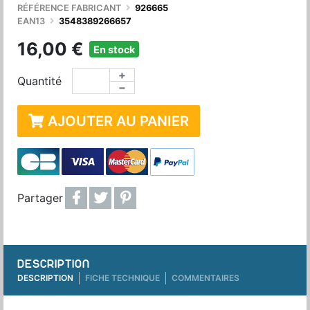
RÉFÉRENCE FABRICANT
926665
EAN13
3548389266657
16,00 €
En stock
+
Quantité
−
AJOUTER AU PANIER
Partager
DESCRIPTION
DESCRIPTION
FICHE TECHNIQUE
COMMENTAIRES