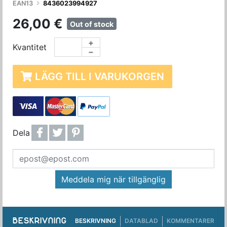
EAN13
8436023994927
26,00 €
Out of stock
+
Kvantitet
−
LÄGG TILL I VARUKORGEN
Dela
Meddela mig när tillgänglig
BESKRIVNING
BESKRIVNING
DATABLAD
KOMMENTARER