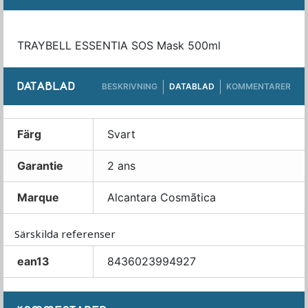
TRAYBELL ESSENTIA SOS Mask 500ml
DATABLAD
BESKRIVNING
DATABLAD
KOMMENTARER
Färg
Svart
Garantie
2 ans
Marque
Alcantara Cosmãtica
Särskilda referenser
ean13
8436023994927